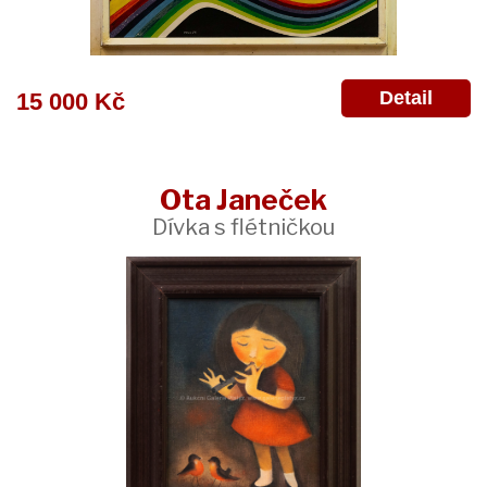
Detail
15 000 Kč
Ota Janeček
Dívka s flétničkou