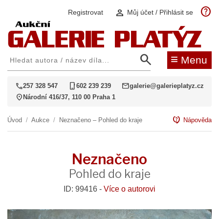
help
person
Registrovat
Můj účet / Přihlásit se
search
≡
Menu
call
phone_iphone
mail
257 328 547
602 239 239
galerie@galerieplatyz.cz
location_on
Národní 416/37, 110 00 Praha 1
contact_support
Úvod
/
Aukce
/
Neznačeno – Pohled do kraje
Nápověda
Neznačeno
Pohled do kraje
ID: 99416 -
Více o autorovi