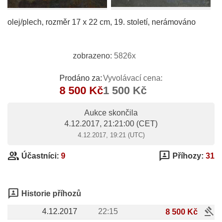
olej/plech, rozměr 17 x 22 cm, 19. století, nerámováno
zobrazeno:
5826x
Prodáno za:
Vyvolávací cena:
8 500 Kč
1 500 Kč
Aukce skončila
4.12.2017, 21:21:00
(CET)
4.12.2017, 19:21 (UTC)
group
3p
Účastníci:
9
Příhozy:
31
3p
Historie příhozů
gavel
4.12.2017
22:15
8 500 Kč