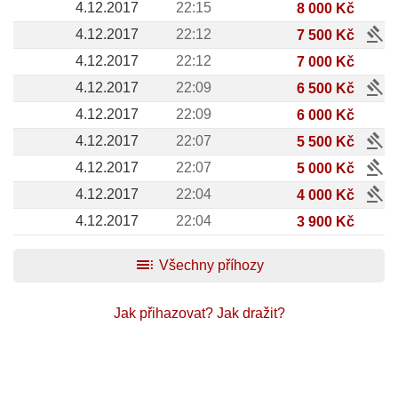
4.12.2017
22:15
8 000 Kč
gavel
4.12.2017
22:12
7 500 Kč
4.12.2017
22:12
7 000 Kč
gavel
4.12.2017
22:09
6 500 Kč
4.12.2017
22:09
6 000 Kč
gavel
4.12.2017
22:07
5 500 Kč
gavel
4.12.2017
22:07
5 000 Kč
gavel
4.12.2017
22:04
4 000 Kč
4.12.2017
22:04
3 900 Kč
toc
Všechny příhozy
Jak přihazovat?
Jak dražit?