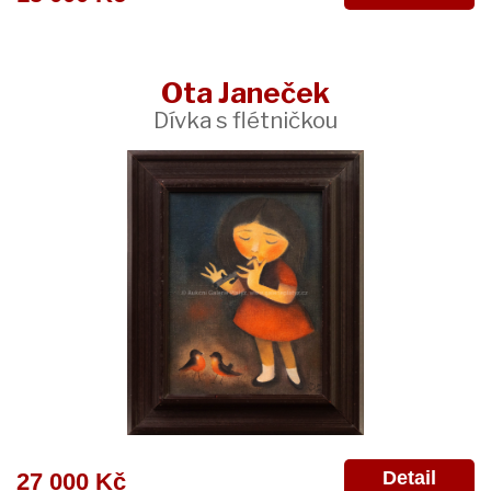
Ota Janeček
Dívka s flétničkou
Detail
27 000 Kč