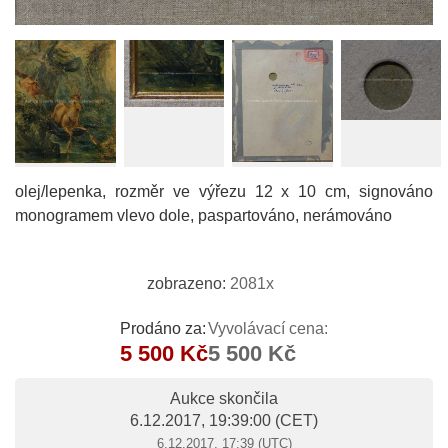
olej/lepenka, rozměr ve výřezu 12 x 10 cm, signováno
monogramem vlevo dole, paspartováno, nerámováno
zobrazeno:
2081x
Prodáno za:
Vyvolávací cena:
5 500 Kč
5 500 Kč
Aukce skončila
6.12.2017, 19:39:00
(CET)
6.12.2017, 17:39 (UTC)