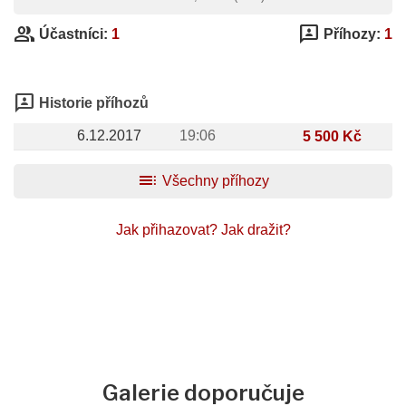
group
3p
Účastníci:
1
Příhozy:
1
3p
Historie příhozů
6.12.2017
19:06
5 500 Kč
toc
Všechny příhozy
Jak přihazovat?
Jak dražit?
Galerie doporučuje