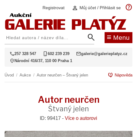
help
person
Registrovat
Můj účet / Přihlásit se
search
≡
Menu
call
phone_iphone
mail
257 328 547
602 239 239
galerie@galerieplatyz.cz
location_on
Národní 416/37, 110 00 Praha 1
contact_support
Úvod
/
Aukce
/
Autor neurčen – Štvaný jelen
Nápověda
Autor neurčen
Štvaný jelen
ID: 99417 -
Více o autorovi