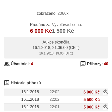
zobrazeno:
2066x
Prodáno za:
Vyvolávací cena:
6 000 Kč
1 500 Kč
Aukce skončila
16.1.2018, 21:06:00
(CET)
16.1.2018, 19:06 (UTC)
group
3p
Účastníci:
4
Příhozy:
40
3p
Historie příhozů
gavel
16.1.2018
22:02
6 000 Kč
16.1.2018
22:02
5 500 Kč
gavel
16.1.2018
22:01
5 000 Kč