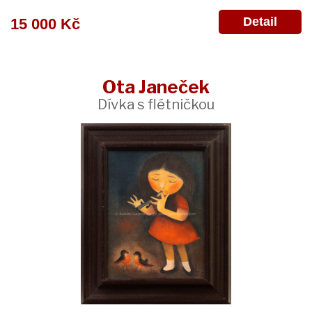
Detail
15 000 Kč
Ota Janeček
Dívka s flétničkou