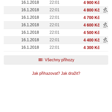
16.1.2018
22:01
4 900 Kč
gavel
16.1.2018
22:01
4 800 Kč
16.1.2018
22:01
4 700 Kč
gavel
16.1.2018
22:01
4 600 Kč
16.1.2018
22:01
4 500 Kč
gavel
16.1.2018
22:01
4 400 Kč
16.1.2018
22:01
4 300 Kč
toc
Všechny příhozy
Jak přihazovat?
Jak dražit?