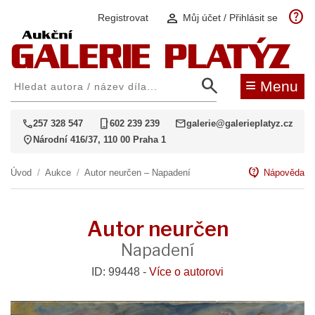
help
person
Registrovat
Můj účet / Přihlásit se
search
≡
Menu
call
phone_iphone
mail
257 328 547
602 239 239
galerie@galerieplatyz.cz
location_on
Národní 416/37, 110 00 Praha 1
contact_support
Úvod
/
Aukce
/
Autor neurčen – Napadení
Nápověda
Autor neurčen
Napadení
ID: 99448 -
Více o autorovi