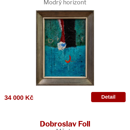
Modrý horizont
Detail
34 000 Kč
Dobroslav Foll