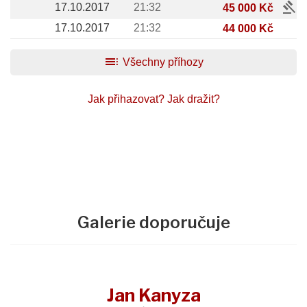
gavel
17.10.2017
21:32
45 000 Kč
17.10.2017
21:32
44 000 Kč
toc
Všechny příhozy
Jak přihazovat?
Jak dražit?
Galerie doporučuje
Jan Kanyza