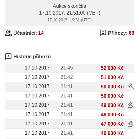
Aukce skončila
17.10.2017, 21:51:00
(CET)
17.10.2017, 19:51 (UTC)
group
3p
Účastníci:
14
Příhozy:
60
3p
Historie příhozů
17.10.2017
21:45
52 000 Kč
17.10.2017
21:42
51 000 Kč
gavel
17.10.2017
21:41
50 000 Kč
17.10.2017
21:41
50 000 Kč
gavel
17.10.2017
21:41
49 000 Kč
17.10.2017
21:41
48 000 Kč
gavel
17.10.2017
21:41
47 000 Kč
17.10.2017
21:41
46 000 Kč