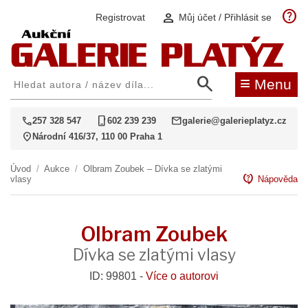
help
person
Registrovat
Můj účet / Přihlásit se
search
≡
Menu
call
phone_iphone
mail
257 328 547
602 239 239
galerie@galerieplatyz.cz
location_on
Národní 416/37, 110 00 Praha 1
Úvod
/
Aukce
/
Olbram Zoubek – Dívka se zlatými
contact_support
vlasy
Nápověda
Olbram Zoubek
Dívka se zlatými vlasy
ID: 99801 -
Více o autorovi