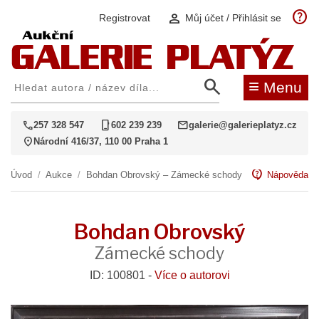
help
person
Registrovat
Můj účet / Přihlásit se
search
≡
Menu
call
phone_iphone
mail
257 328 547
602 239 239
galerie@galerieplatyz.cz
location_on
Národní 416/37, 110 00 Praha 1
contact_support
Úvod
/
Aukce
/
Bohdan Obrovský – Zámecké schody
Nápověda
Bohdan Obrovský
Zámecké schody
ID: 100801 -
Více o autorovi