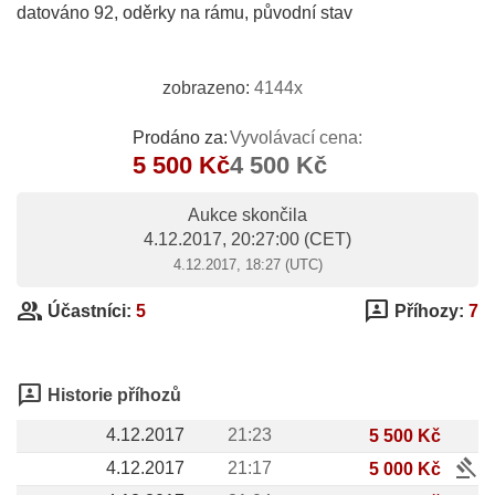
datováno 92, oděrky na rámu, původní stav
zobrazeno:
4144x
Prodáno za:
Vyvolávací cena:
5 500 Kč
4 500 Kč
Aukce skončila
4.12.2017, 20:27:00
(CET)
4.12.2017, 18:27 (UTC)
group
3p
Účastníci:
5
Příhozy:
7
3p
Historie příhozů
4.12.2017
21:23
5 500 Kč
gavel
4.12.2017
21:17
5 000 Kč