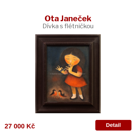
Ota Janeček
Dívka s flétničkou
Detail
27 000 Kč