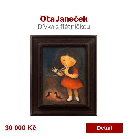
Ota Janeček
Dívka s flétničkou
30 000 Kč
Detail