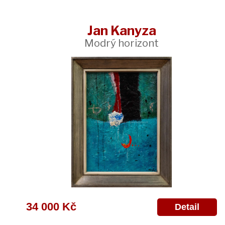
Jan Kanyza
Modrý horizont
34 000 Kč
Detail