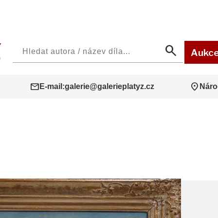
search
Aukc
mail
location_on
E-mail:
galerie@galerieplatyz.cz
Náro