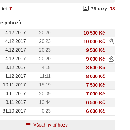
3p
íci:
7
Příhozy:
38
ie příhozů
4.12.2017
20:26
10 500 Kč
gavel
4.12.2017
20:23
10 000 Kč
4.12.2017
20:23
9 500 Kč
gavel
4.12.2017
20:20
9 000 Kč
3.12.2017
4:18
8 500 Kč
1.12.2017
11:11
8 000 Kč
10.11.2017
15:19
7 500 Kč
4.11.2017
20:09
7 000 Kč
3.11.2017
13:44
6 500 Kč
31.10.2017
0:23
6 000 Kč
toc
Všechny příhozy