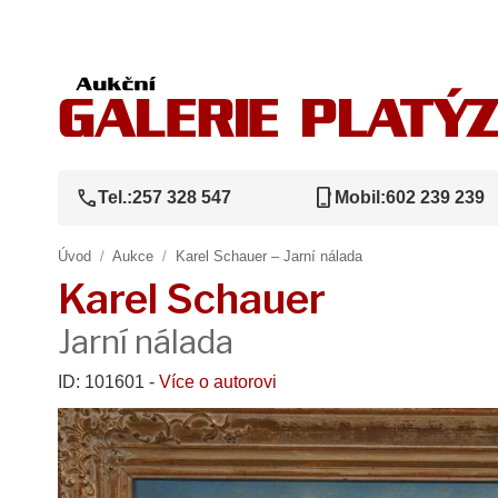
call
phone_iphone
Tel.:
257 328 547
Mobil:
602 239 239
Úvod
/
Aukce
/
Karel Schauer – Jarní nálada
Karel Schauer
Jarní nálada
ID: 101601 -
Více o autorovi