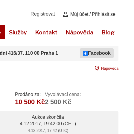
person
Registrovat
Můj účet / Přihlásit se
e
Služby
Kontakt
Nápověda
Blog
dní 416/37, 110 00 Praha 1
Facebook
contact_support
Nápověda
Prodáno za:
Vyvolávací cena:
10 500 Kč
2 500 Kč
Aukce skončila
4.12.2017, 19:42:00
(CET)
4.12.2017, 17:42 (UTC)