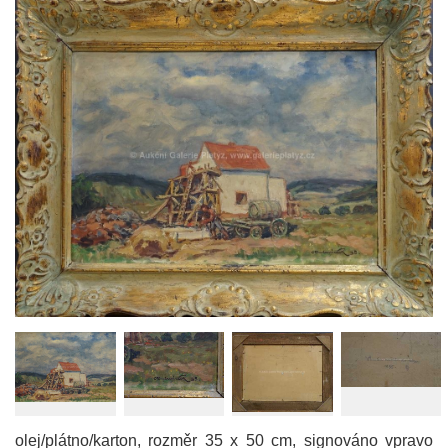
olej/plátno/karton, rozměr 35 x 50 cm, signováno vpravo