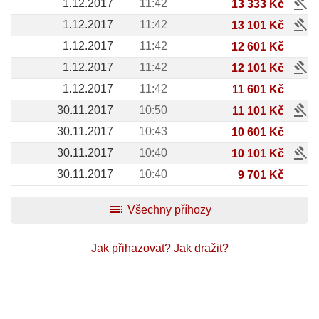
gavel
1.12.2017
11:42
13 333 Kč
gavel
1.12.2017
11:42
13 101 Kč
1.12.2017
11:42
12 601 Kč
gavel
1.12.2017
11:42
12 101 Kč
1.12.2017
11:42
11 601 Kč
gavel
30.11.2017
10:50
11 101 Kč
30.11.2017
10:43
10 601 Kč
gavel
30.11.2017
10:40
10 101 Kč
30.11.2017
10:40
9 701 Kč
toc
Všechny příhozy
Jak přihazovat?
Jak dražit?