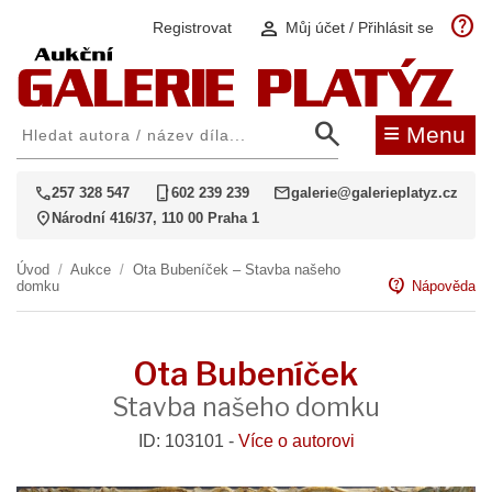
help
person
Registrovat
Můj účet / Přihlásit se
search
≡
Menu
call
phone_iphone
mail
257 328 547
602 239 239
galerie@galerieplatyz.cz
location_on
Národní 416/37, 110 00 Praha 1
Úvod
/
Aukce
/
Ota Bubeníček – Stavba našeho
contact_support
domku
Nápověda
Ota Bubeníček
Stavba našeho domku
ID: 103101 -
Více o autorovi