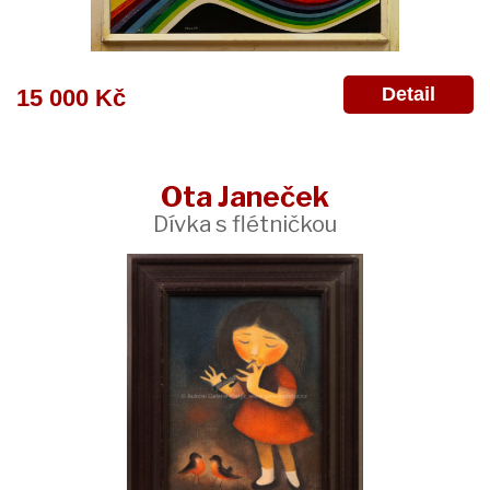
Detail
15 000 Kč
Ota Janeček
Dívka s flétničkou