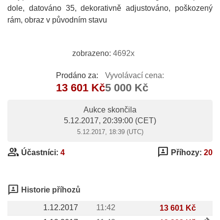
dole, datováno 35, dekorativně adjustováno, poškozený
rám, obraz v původním stavu
zobrazeno:
4692x
Prodáno za:
Vyvolávací cena:
13 601 Kč
5 000 Kč
Aukce skončila
5.12.2017, 20:39:00
(CET)
5.12.2017, 18:39 (UTC)
group
3p
Účastníci:
4
Příhozy:
20
3p
Historie příhozů
1.12.2017
11:42
13 601 Kč