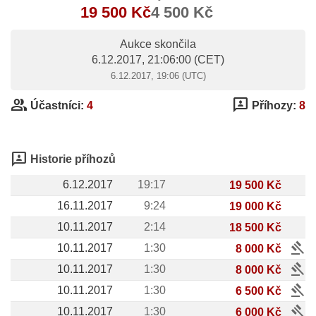
19 500 Kč
4 500 Kč
Aukce skončila
6.12.2017, 21:06:00
(CET)
6.12.2017, 19:06 (UTC)
group
3p
Účastníci:
4
Příhozy:
8
3p
Historie příhozů
6.12.2017
19:17
19 500 Kč
16.11.2017
9:24
19 000 Kč
10.11.2017
2:14
18 500 Kč
gavel
10.11.2017
1:30
8 000 Kč
gavel
10.11.2017
1:30
8 000 Kč
gavel
10.11.2017
1:30
6 500 Kč
gavel
10.11.2017
1:30
6 000 Kč