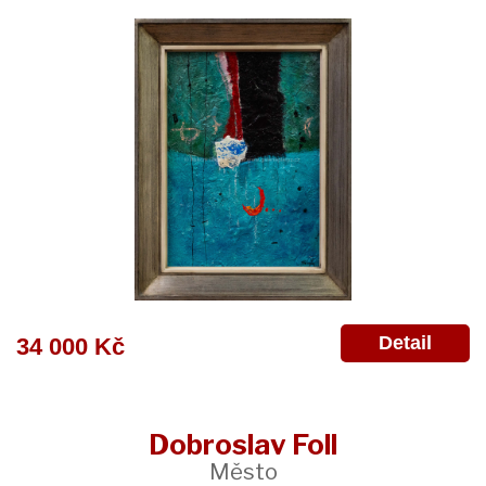
Detail
34 000 Kč
Dobroslav Foll
Město