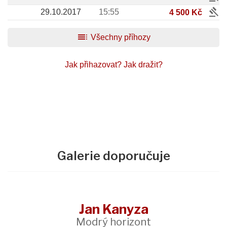
gavel
29.10.2017
15:55
4 500 Kč
toc
Všechny příhozy
Jak přihazovat?
Jak dražit?
Galerie doporučuje
Jan Kanyza
Modrý horizont