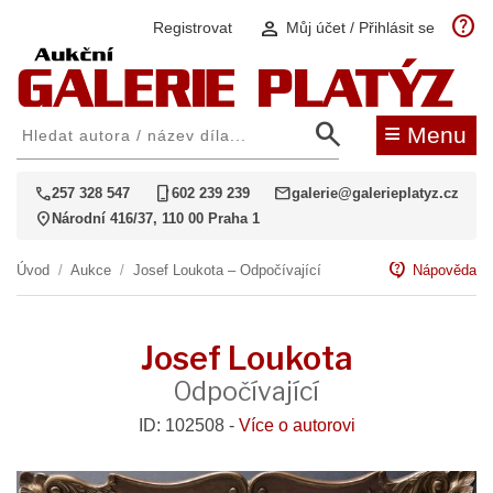
help
person
Registrovat
Můj účet / Přihlásit se
search
≡
Menu
call
phone_iphone
mail
257 328 547
602 239 239
galerie@galerieplatyz.cz
location_on
Národní 416/37, 110 00 Praha 1
contact_support
Úvod
/
Aukce
/
Josef Loukota – Odpočívající
Nápověda
Josef Loukota
Odpočívající
ID: 102508 -
Více o autorovi