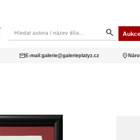
search
Aukc
mail
location_on
E-mail:
galerie@galerieplatyz.cz
Náro