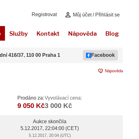
person
Registrovat
Můj účet / Přihlásit se
e
Služby
Kontakt
Nápověda
Blog
dní 416/37, 110 00 Praha 1
Facebook
contact_support
Nápověda
Prodáno za:
Vyvolávací cena:
9 050 Kč
3 000 Kč
Aukce skončila
5.12.2017, 22:04:00
(CET)
5.12.2017, 20:04 (UTC)