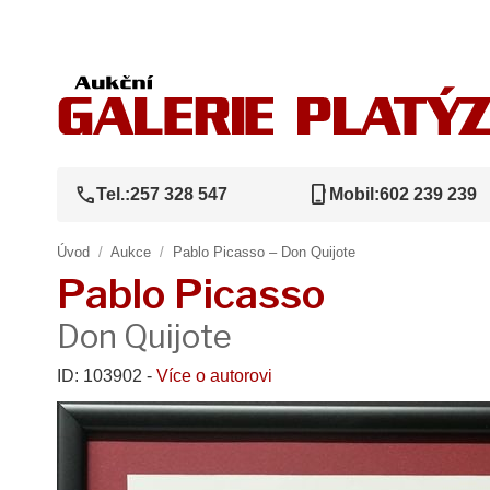
call
phone_iphone
Tel.:
257 328 547
Mobil:
602 239 239
Úvod
/
Aukce
/
Pablo Picasso – Don Quijote
Pablo Picasso
Don Quijote
ID: 103902 -
Více o autorovi