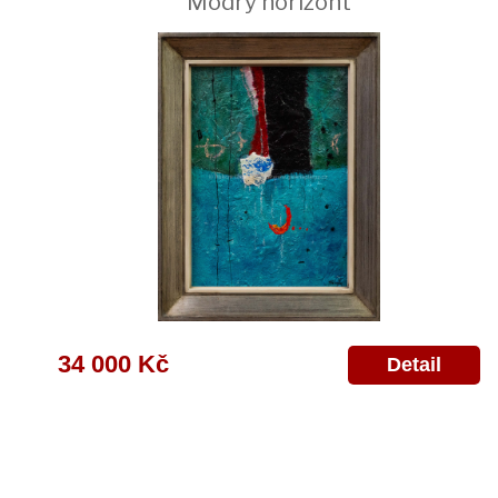
Modrý horizont
34 000 Kč
Detail