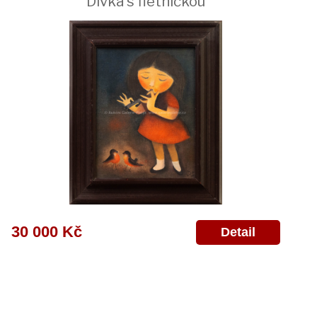
Dívka s flétničkou
30 000 Kč
Detail