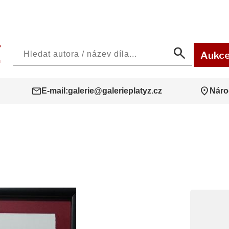
search
Aukc
mail
location_on
E-mail:
galerie@galerieplatyz.cz
Náro