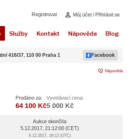
person
Registrovat
Můj účet / Přihlásit se
e
Služby
Kontakt
Nápověda
Blog
dní 416/37, 110 00 Praha 1
Facebook
contact_support
Nápověda
Prodáno za:
Vyvolávací cena:
64 100 Kč
5 000 Kč
Aukce skončila
5.12.2017, 21:12:00
(CET)
5.12.2017, 19:12 (UTC)