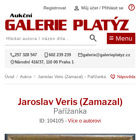
help
person
Registrovat
Můj účet / Přihlásit se
search
≡
Menu
call
phone_iphone
mail
257 328 547
602 239 239
galerie@galerieplatyz.cz
location_on
Národní 416/37, 110 00 Praha 1
contact_support
Úvod
/
Aukce
/
Jaroslav Veris (Zamazal) – Pařížanka
Nápověda
Jaroslav Veris (Zamazal)
Pařížanka
ID: 104105 -
Více o autorovi