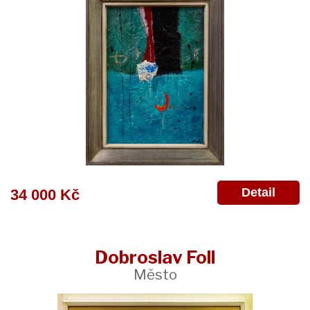
Detail
34 000 Kč
Dobroslav Foll
Město