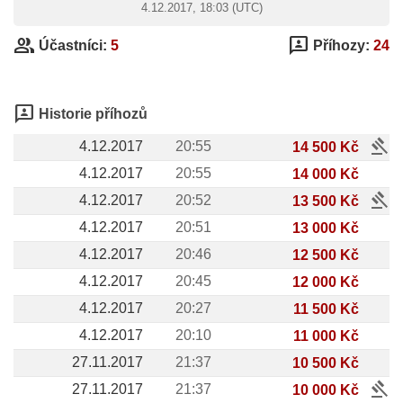
4.12.2017, 18:03 (UTC)
group
3p
Účastníci:
5
Příhozy:
24
3p
Historie příhozů
gavel
4.12.2017
20:55
14 500 Kč
4.12.2017
20:55
14 000 Kč
gavel
4.12.2017
20:52
13 500 Kč
4.12.2017
20:51
13 000 Kč
4.12.2017
20:46
12 500 Kč
4.12.2017
20:45
12 000 Kč
4.12.2017
20:27
11 500 Kč
4.12.2017
20:10
11 000 Kč
27.11.2017
21:37
10 500 Kč
gavel
27.11.2017
21:37
10 000 Kč