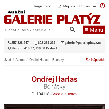
help
person
Registrovat
Můj účet / Přihlásit se
search
≡
Menu
call
phone_iphone
mail
257 328 547
602 239 239
galerie@galerieplatyz.cz
location_on
Národní 416/37, 110 00 Praha 1
contact_support
Úvod
/
Aukce
/
Ondřej Harlas – Benátky
Nápověda
Ondřej Harlas
Benátky
ID: 104118 -
Více o autorovi