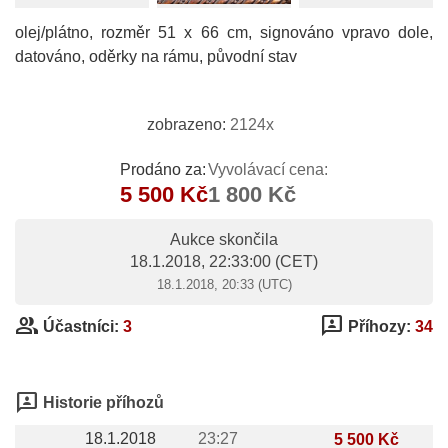
olej/plátno, rozměr 51 x 66 cm, signováno vpravo dole,
datováno, oděrky na rámu, původní stav
zobrazeno:
2124x
Prodáno za:
Vyvolávací cena:
5 500 Kč
1 800 Kč
Aukce skončila
18.1.2018, 22:33:00
(CET)
18.1.2018, 20:33 (UTC)
group
3p
Účastníci:
3
Příhozy:
34
3p
Historie příhozů
18.1.2018
23:27
5 500 Kč