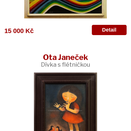
Detail
15 000 Kč
Ota Janeček
Dívka s flétničkou