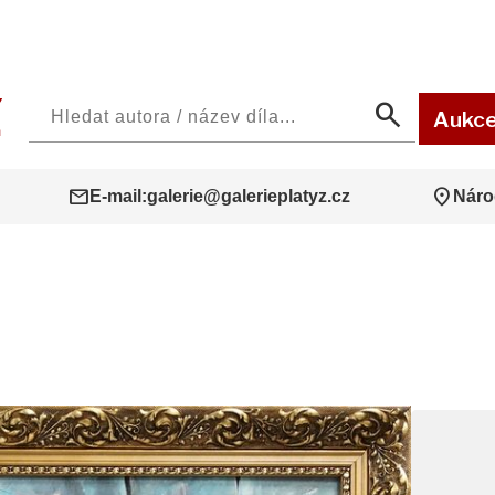
search
Aukc
mail
location_on
E-mail:
galerie@galerieplatyz.cz
Náro