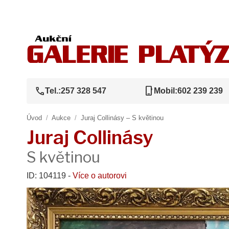
call
phone_iphone
Tel.:
257 328 547
Mobil:
602 239 239
Úvod
/
Aukce
/
Juraj Collinásy – S květinou
Juraj Collinásy
S květinou
ID: 104119 -
Více o autorovi