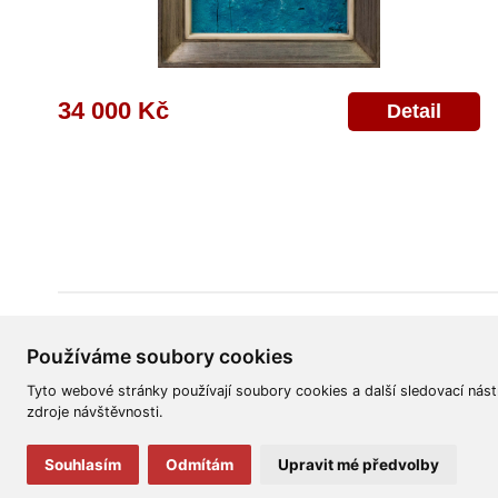
34 000 Kč
Detail
Všeobecné obchodní podmínky
Reklamační řád
Ochrana osobních úd
Používáme soubory cookies
Tyto webové stránky používají soubory cookies a další sledovací nást
zdroje návštěvnosti.
Souhlasím
Odmítám
Upravit mé předvolby