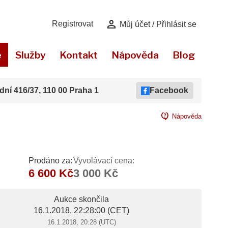
person
Registrovat
Můj účet / Přihlásit se
e
Služby
Kontakt
Nápověda
Blog
dní 416/37, 110 00 Praha 1
Facebook
contact_support
Nápověda
Prodáno za:
Vyvolávací cena:
6 600 Kč
3 000 Kč
Aukce skončila
16.1.2018, 22:28:00
(CET)
16.1.2018, 20:28 (UTC)