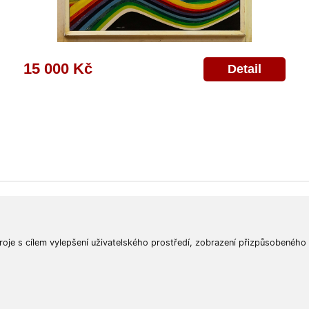
15 000 Kč
Detail
ajů
Poskytnutí osobních údajů
Deklarace o ochraně os. údajů
Nápověda
Mapa
roje s cílem vylepšení uživatelského prostředí, zobrazení přizpůsobeného