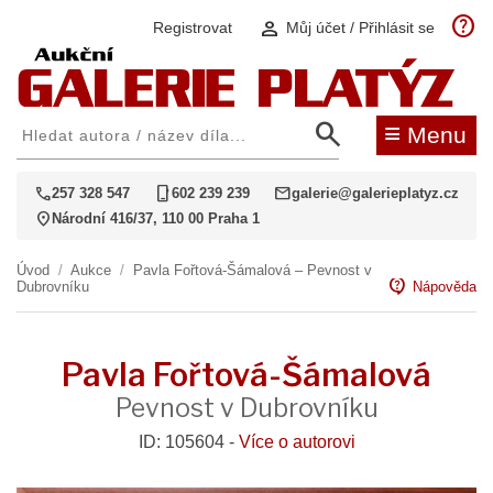
help
person
Registrovat
Můj účet / Přihlásit se
search
≡
Menu
call
phone_iphone
mail
257 328 547
602 239 239
galerie@galerieplatyz.cz
location_on
Národní 416/37, 110 00 Praha 1
Úvod
/
Aukce
/
Pavla Fořtová-Šámalová – Pevnost v
contact_support
Dubrovníku
Nápověda
Pavla Fořtová-Šámalová
Pevnost v Dubrovníku
ID: 105604 -
Více o autorovi