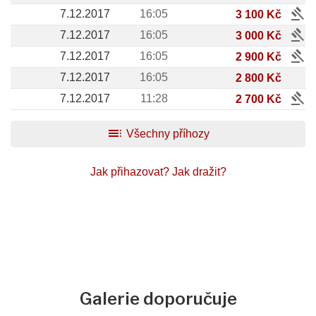
gavel
7.12.2017
16:05
3 100 Kč
gavel
7.12.2017
16:05
3 000 Kč
gavel
7.12.2017
16:05
2 900 Kč
7.12.2017
16:05
2 800 Kč
gavel
7.12.2017
11:28
2 700 Kč
toc
Všechny příhozy
Jak přihazovat?
Jak dražit?
Galerie doporučuje