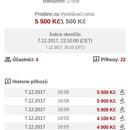
zobrazeno:
1755x
Prodáno za:
Vyvolávací cena:
5 500 Kč
1 500 Kč
Aukce skončila
7.12.2017, 22:10:00
(CET)
7.12.2017, 20:10 (UTC)
group
3p
Účastníci:
4
Příhozy:
22
3p
Historie příhozů
gavel
7.12.2017
16:06
5 500 Kč
gavel
7.12.2017
16:06
5 000 Kč
gavel
7.12.2017
16:06
5 000 Kč
gavel
7.12.2017
16:05
4 100 Kč
gavel
7.12.2017
16:05
4 000 Kč