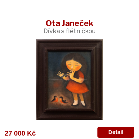
Ota Janeček
Dívka s flétničkou
Detail
27 000 Kč