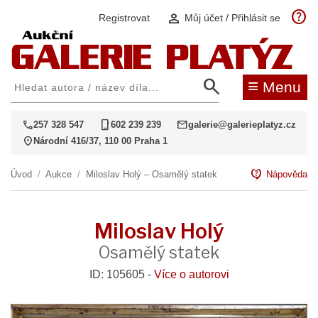
help
person
Registrovat
Můj účet / Přihlásit se
search
≡
Menu
call
phone_iphone
mail
257 328 547
602 239 239
galerie@galerieplatyz.cz
location_on
Národní 416/37, 110 00 Praha 1
contact_support
Úvod
/
Aukce
/
Miloslav Holý – Osamělý statek
Nápověda
Miloslav Holý
Osamělý statek
ID: 105605 -
Více o autorovi