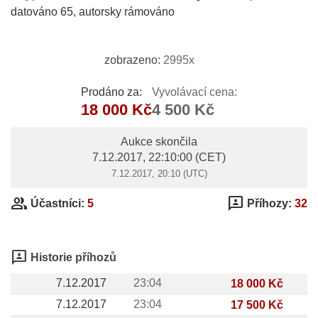
datováno 65, autorsky rámováno
zobrazeno:
2995x
Prodáno za:
Vyvolávací cena:
18 000 Kč
4 500 Kč
Aukce skončila
7.12.2017, 22:10:00
(CET)
7.12.2017, 20:10 (UTC)
group
3p
Účastníci:
5
Příhozy:
32
3p
Historie příhozů
7.12.2017
23:04
18 000 Kč
7.12.2017
23:04
17 500 Kč