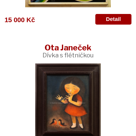
Detail
15 000 Kč
Ota Janeček
Dívka s flétničkou