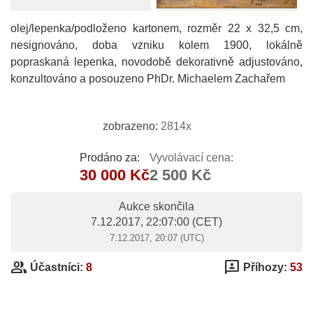
olej/lepenka/podloženo kartonem, rozměr 22 x 32,5 cm,
nesignováno, doba vzniku kolem 1900, lokálně
popraskaná lepenka, novodobě dekorativně adjustováno,
konzultováno a posouzeno PhDr. Michaelem Zachařem
zobrazeno:
2814x
Prodáno za:
Vyvolávací cena:
30 000 Kč
2 500 Kč
Aukce skončila
7.12.2017, 22:07:00
(CET)
7.12.2017, 20:07 (UTC)
group
3p
Účastníci:
8
Příhozy:
53