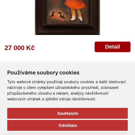
Detail
27 000 Kč
Používáme soubory cookies
Tyto webové stránky používají soubory cookies a další sledovací
nástroje s cílem vylepšení uživatelského prostředí, zobrazení
přizpůsobeného obsahu a reklam, analýzy návštěvnosti
Všeobecné obchodní podmínky
Reklamační řád
Ochrana osobních údajů
webových stránek a zjištění zdroje návštěvnosti.
Poskytnutí osobních údajů
Deklarace o ochraně os. údajů
Nápověda
Mapa
Souhlasím
© 2011-2026
Aukční Galerie Platýz
Odmítám
Všechna práva vyhrazena.