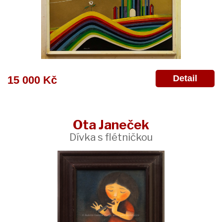
Detail
15 000 Kč
Ota Janeček
Dívka s flétničkou