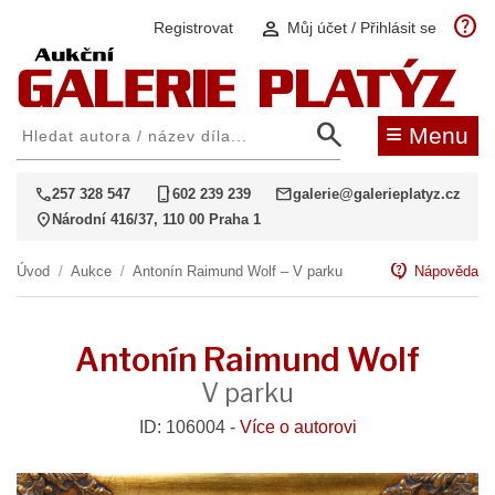
help
person
Registrovat
Můj účet / Přihlásit se
search
≡
Menu
call
phone_iphone
mail
257 328 547
602 239 239
galerie@galerieplatyz.cz
location_on
Národní 416/37, 110 00 Praha 1
contact_support
Úvod
/
Aukce
/
Antonín Raimund Wolf – V parku
Nápověda
Antonín Raimund Wolf
V parku
ID: 106004 -
Více o autorovi