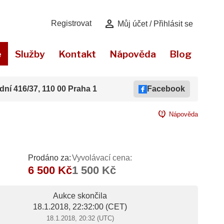
person
Registrovat
Můj účet / Přihlásit se
e
Služby
Kontakt
Nápověda
Blog
dní 416/37, 110 00 Praha 1
Facebook
contact_support
Nápověda
Prodáno za:
Vyvolávací cena:
6 500 Kč
1 500 Kč
Aukce skončila
18.1.2018, 22:32:00
(CET)
18.1.2018, 20:32 (UTC)