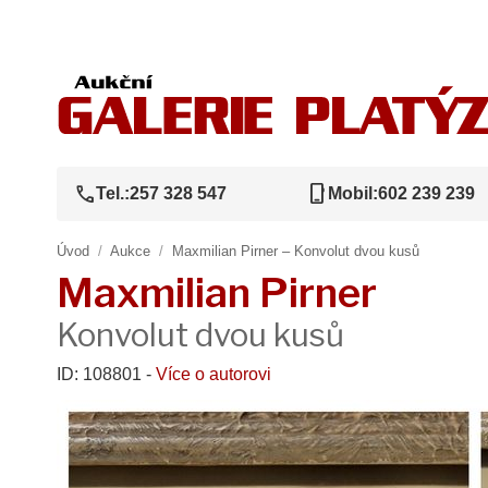
call
phone_iphone
Tel.:
257 328 547
Mobil:
602 239 239
Úvod
/
Aukce
/
Maxmilian Pirner – Konvolut dvou kusů
Maxmilian Pirner
Konvolut dvou kusů
ID: 108801 -
Více o autorovi