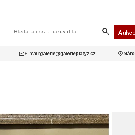
search
Aukc
mail
location_on
E-mail:
galerie@galerieplatyz.cz
Náro