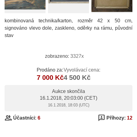
kombinovaná technika/karton, rozměr 42 x 50 cm,
signováno vlevo dole, zaskleno, oděrky na rámu, původní
stav
zobrazeno:
3327x
Prodáno za:
Vyvolávací cena:
7 000 Kč
4 500 Kč
Aukce skončila
16.1.2018, 20:03:00
(CET)
16.1.2018, 18:03 (UTC)
group
3p
Účastníci:
6
Příhozy:
12