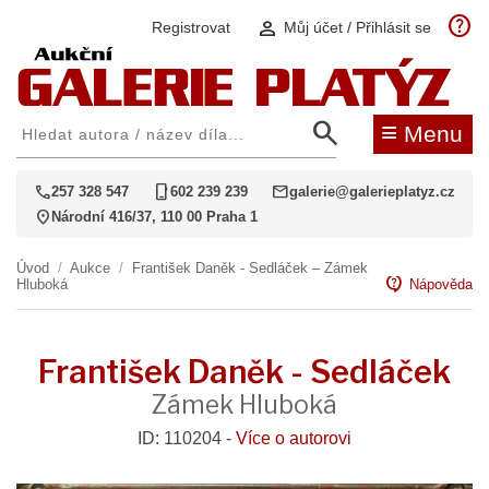
help
person
Registrovat
Můj účet / Přihlásit se
search
≡
Menu
call
phone_iphone
mail
257 328 547
602 239 239
galerie@galerieplatyz.cz
location_on
Národní 416/37, 110 00 Praha 1
Úvod
/
Aukce
/
František Daněk - Sedláček – Zámek
contact_support
Hluboká
Nápověda
František Daněk - Sedláček
Zámek Hluboká
ID: 110204 -
Více o autorovi