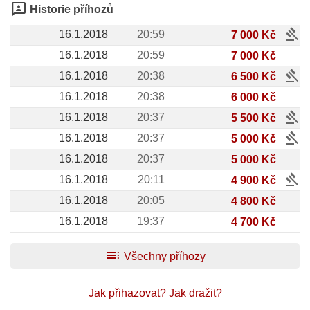
3p
Historie příhozů
gavel
16.1.2018
20:59
7 000 Kč
16.1.2018
20:59
7 000 Kč
gavel
16.1.2018
20:38
6 500 Kč
16.1.2018
20:38
6 000 Kč
gavel
16.1.2018
20:37
5 500 Kč
gavel
16.1.2018
20:37
5 000 Kč
16.1.2018
20:37
5 000 Kč
gavel
16.1.2018
20:11
4 900 Kč
16.1.2018
20:05
4 800 Kč
16.1.2018
19:37
4 700 Kč
toc
Všechny příhozy
Jak přihazovat?
Jak dražit?