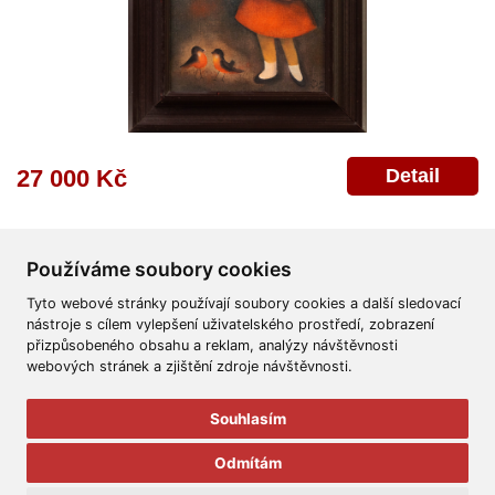
Detail
27 000 Kč
Používáme soubory cookies
Tyto webové stránky používají soubory cookies a další sledovací
nástroje s cílem vylepšení uživatelského prostředí, zobrazení
přizpůsobeného obsahu a reklam, analýzy návštěvnosti
Všeobecné obchodní podmínky
Reklamační řád
Ochrana osobních údajů
webových stránek a zjištění zdroje návštěvnosti.
Poskytnutí osobních údajů
Deklarace o ochraně os. údajů
Nápověda
Mapa
Souhlasím
© 2011-2026
Aukční Galerie Platýz
Odmítám
Všechna práva vyhrazena.