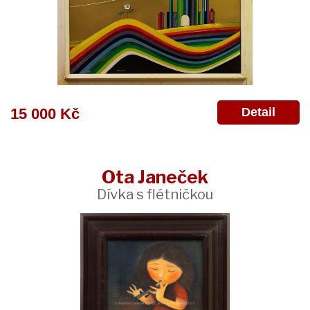
Detail
15 000 Kč
Ota Janeček
Dívka s flétničkou