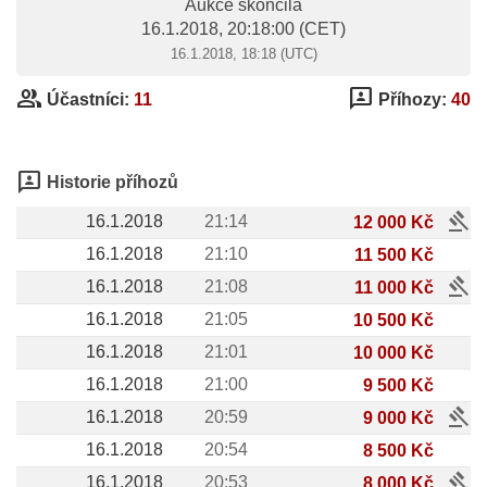
Aukce skončila
16.1.2018, 20:18:00
(CET)
16.1.2018, 18:18 (UTC)
group
3p
Účastníci:
11
Příhozy:
40
3p
Historie příhozů
gavel
16.1.2018
21:14
12 000 Kč
16.1.2018
21:10
11 500 Kč
gavel
16.1.2018
21:08
11 000 Kč
16.1.2018
21:05
10 500 Kč
16.1.2018
21:01
10 000 Kč
16.1.2018
21:00
9 500 Kč
gavel
16.1.2018
20:59
9 000 Kč
16.1.2018
20:54
8 500 Kč
gavel
16.1.2018
20:53
8 000 Kč