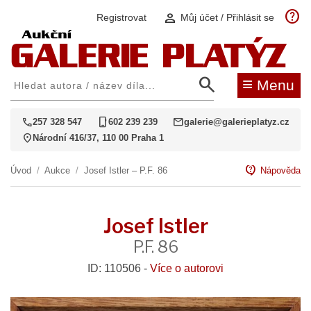
help
person
Registrovat
Můj účet / Přihlásit se
search
≡
Menu
call
phone_iphone
mail
257 328 547
602 239 239
galerie@galerieplatyz.cz
location_on
Národní 416/37, 110 00 Praha 1
contact_support
Úvod
/
Aukce
/
Josef Istler – P.F. 86
Nápověda
Josef Istler
P.F. 86
ID: 110506 -
Více o autorovi