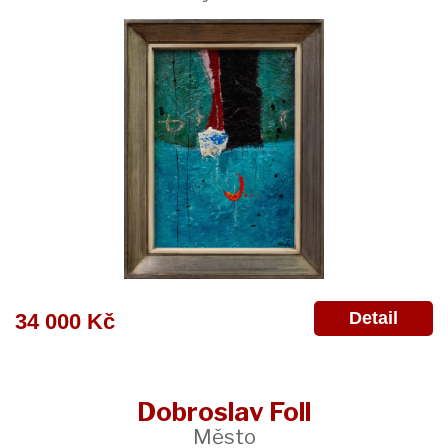
Detail
34 000 Kč
Dobroslav Foll
Město