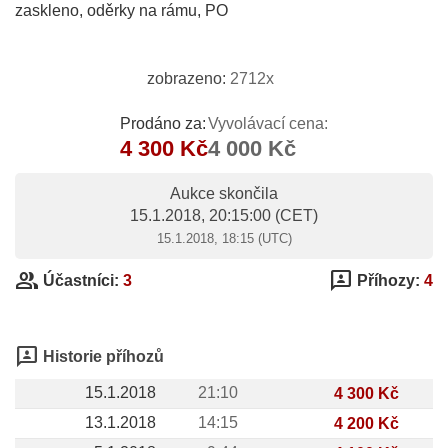
zaskleno, oděrky na rámu, PO
zobrazeno:
2712x
Prodáno za:
Vyvolávací cena:
4 300 Kč
4 000 Kč
Aukce skončila
15.1.2018, 20:15:00
(CET)
15.1.2018, 18:15 (UTC)
group
3p
Účastníci:
3
Příhozy:
4
3p
Historie příhozů
15.1.2018
21:10
4 300 Kč
13.1.2018
14:15
4 200 Kč