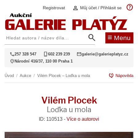
help
person
Registrovat
Můj účet / Přihlásit se
search
≡
Menu
call
phone_iphone
mail
257 328 547
602 239 239
galerie@galerieplatyz.cz
location_on
Národní 416/37, 110 00 Praha 1
contact_support
Úvod
/
Aukce
/
Vilém Plocek – Loďka u mola
Nápověda
Vilém Plocek
Loďka u mola
ID: 110513 -
Více o autorovi