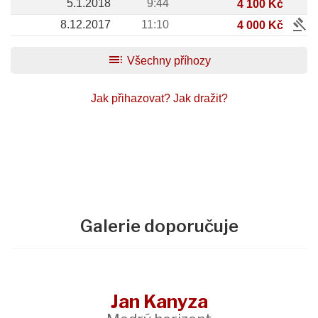
5.1.2018
9:44
4 100 Kč
gavel
8.12.2017
11:10
4 000 Kč
toc
Všechny příhozy
Jak přihazovat?
Jak dražit?
Galerie doporučuje
Jan Kanyza