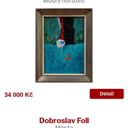
Modrý horizont
Detail
34 000 Kč
Dobroslav Foll
Město