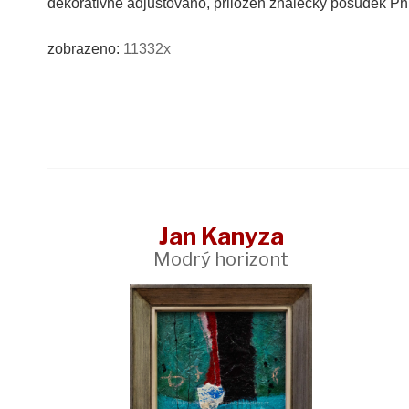
dekorativně adjustováno, přiložen znalecký posudek P
zobrazeno:
11332x
Jan Kanyza
Modrý horizont