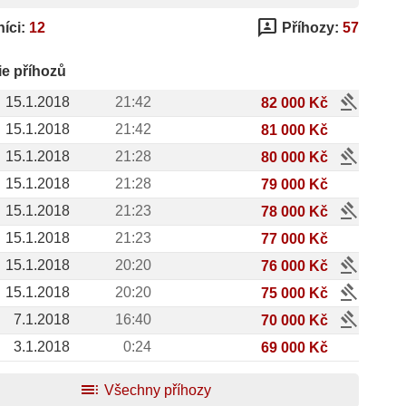
3p
íci:
12
Příhozy:
57
ie příhozů
gavel
15.1.2018
21:42
82 000 Kč
15.1.2018
21:42
81 000 Kč
gavel
15.1.2018
21:28
80 000 Kč
15.1.2018
21:28
79 000 Kč
gavel
15.1.2018
21:23
78 000 Kč
15.1.2018
21:23
77 000 Kč
gavel
15.1.2018
20:20
76 000 Kč
gavel
15.1.2018
20:20
75 000 Kč
gavel
7.1.2018
16:40
70 000 Kč
3.1.2018
0:24
69 000 Kč
toc
Všechny příhozy