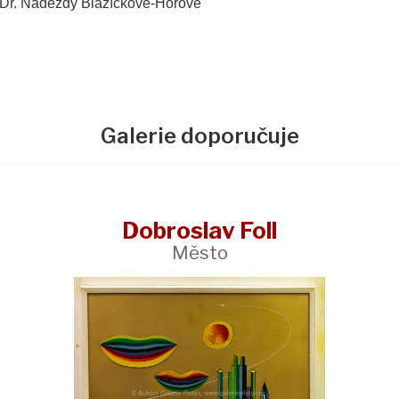
hDr. Naděždy Blažíčkové-Horové
Galerie doporučuje
Dobroslav Foll
Město