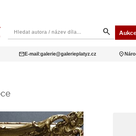
search
Aukc
mail
location_on
E-mail:
galerie@galerieplatyz.cz
Náro
pce