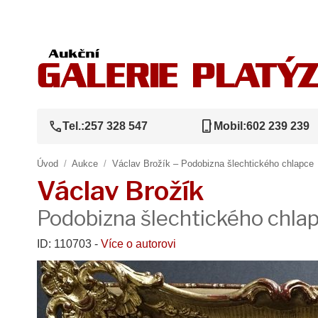
call
phone_iphone
Tel.:
257 328 547
Mobil:
602 239 239
Úvod
/
Aukce
/
Václav Brožík – Podobizna šlechtického chlapce
Václav Brožík
Podobizna šlechtického chla
ID: 110703 -
Více o autorovi