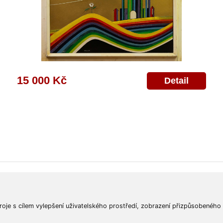
15 000 Kč
Detail
ajů
Poskytnutí osobních údajů
Deklarace o ochraně os. údajů
Nápověda
Mapa
roje s cílem vylepšení uživatelského prostředí, zobrazení přizpůsobeného