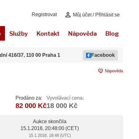
person
Registrovat
Můj účet / Přihlásit se
e
Služby
Kontakt
Nápověda
Blog
dní 416/37, 110 00 Praha 1
Facebook
contact_support
Nápověda
Prodáno za:
Vyvolávací cena:
82 000 Kč
18 000 Kč
Aukce skončila
15.1.2018, 20:48:00
(CET)
15.1.2018, 18:48 (UTC)