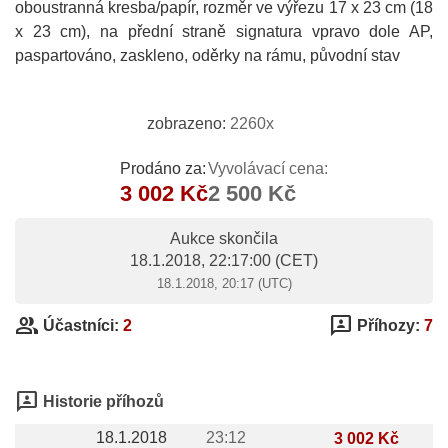
oboustranná kresba/papír, rozměr ve výřezu 17 x 23 cm (18
x 23 cm), na přední straně signatura vpravo dole AP,
paspartováno, zaskleno, oděrky na rámu, původní stav
zobrazeno:
2260x
Prodáno za:
Vyvolávací cena:
3 002 Kč
2 500 Kč
Aukce skončila
18.1.2018, 22:17:00
(CET)
18.1.2018, 20:17 (UTC)
group
3p
Účastníci:
2
Příhozy:
7
3p
Historie příhozů
18.1.2018
23:12
3 002 Kč