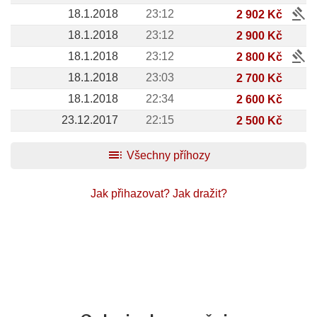
gavel
18.1.2018
23:12
2 902 Kč
18.1.2018
23:12
2 900 Kč
gavel
18.1.2018
23:12
2 800 Kč
18.1.2018
23:03
2 700 Kč
18.1.2018
22:34
2 600 Kč
23.12.2017
22:15
2 500 Kč
toc
Všechny příhozy
Jak přihazovat?
Jak dražit?