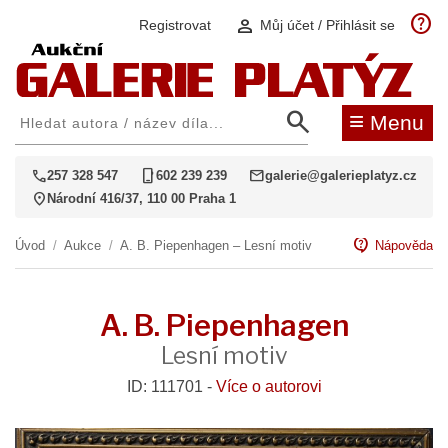
help
person
Registrovat
Můj účet / Přihlásit se
search
≡
Menu
call
phone_iphone
mail
257 328 547
602 239 239
galerie@galerieplatyz.cz
location_on
Národní 416/37, 110 00 Praha 1
contact_support
Úvod
/
Aukce
/
A. B. Piepenhagen – Lesní motiv
Nápověda
A. B. Piepenhagen
Lesní motiv
ID: 111701 -
Více o autorovi