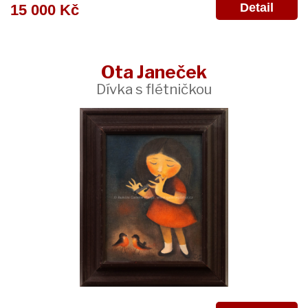
Detail
15 000 Kč
Ota Janeček
Dívka s flétničkou