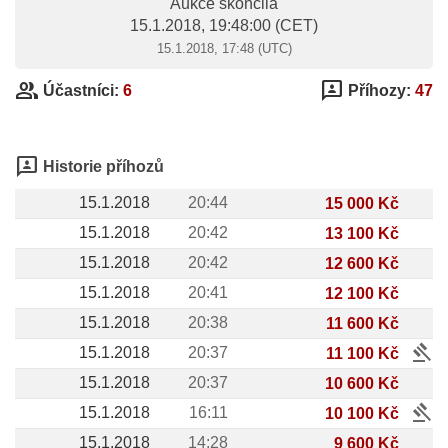
Aukce skončila
15.1.2018, 19:48:00
(CET)
15.1.2018, 17:48 (UTC)
group
3p
Účastníci:
6
Příhozy:
47
3p
Historie příhozů
15.1.2018
20:44
15 000 Kč
15.1.2018
20:42
13 100 Kč
15.1.2018
20:42
12 600 Kč
15.1.2018
20:41
12 100 Kč
15.1.2018
20:38
11 600 Kč
gavel
15.1.2018
20:37
11 100 Kč
15.1.2018
20:37
10 600 Kč
gavel
15.1.2018
16:11
10 100 Kč
15.1.2018
14:28
9 600 Kč