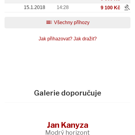
gavel
15.1.2018
14:28
9 100 Kč
toc
Všechny příhozy
Jak přihazovat?
Jak dražit?
Galerie doporučuje
Jan Kanyza
Modrý horizont