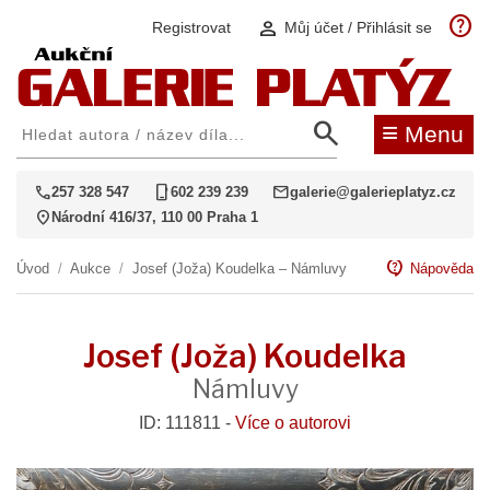
help
person
Registrovat
Můj účet / Přihlásit se
search
≡
Menu
call
phone_iphone
mail
257 328 547
602 239 239
galerie@galerieplatyz.cz
location_on
Národní 416/37, 110 00 Praha 1
contact_support
Úvod
/
Aukce
/
Josef (Joža) Koudelka – Námluvy
Nápověda
Josef (Joža) Koudelka
Námluvy
ID: 111811 -
Více o autorovi