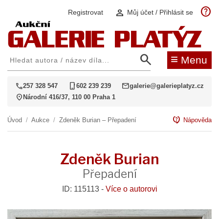
help
person
Registrovat
Můj účet / Přihlásit se
search
≡
Menu
call
phone_iphone
mail
257 328 547
602 239 239
galerie@galerieplatyz.cz
location_on
Národní 416/37, 110 00 Praha 1
contact_support
Úvod
/
Aukce
/
Zdeněk Burian – Přepadení
Nápověda
Zdeněk Burian
Přepadení
ID: 115113 -
Více o autorovi