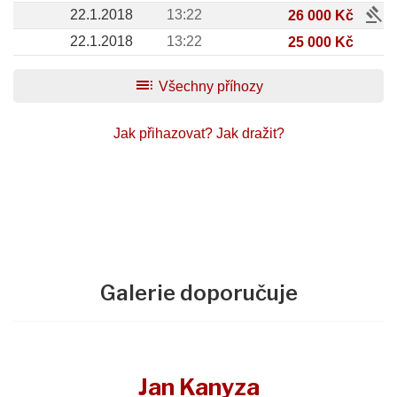
gavel
22.1.2018
13:22
26 000 Kč
22.1.2018
13:22
25 000 Kč
toc
Všechny příhozy
Jak přihazovat?
Jak dražit?
Galerie doporučuje
Jan Kanyza