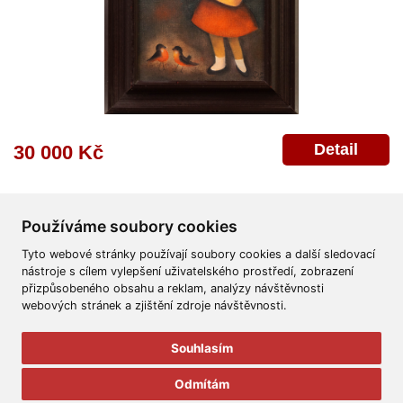
Detail
30 000 Kč
Používáme soubory cookies
Tyto webové stránky používají soubory cookies a další sledovací
nástroje s cílem vylepšení uživatelského prostředí, zobrazení
přizpůsobeného obsahu a reklam, analýzy návštěvnosti
Všeobecné obchodní podmínky
Reklamační řád
Ochrana osobních údajů
webových stránek a zjištění zdroje návštěvnosti.
Poskytnutí osobních údajů
Deklarace o ochraně os. údajů
Nápověda
Mapa
Souhlasím
© 2011-2026
Aukční Galerie Platýz
Odmítám
Všechna práva vyhrazena.