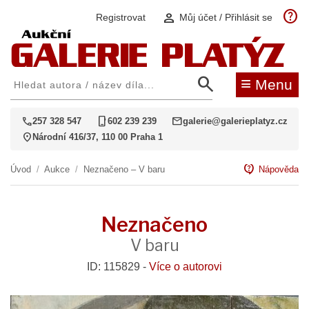
help
person
Registrovat
Můj účet / Přihlásit se
search
≡
Menu
call
phone_iphone
mail
257 328 547
602 239 239
galerie@galerieplatyz.cz
location_on
Národní 416/37, 110 00 Praha 1
contact_support
Úvod
/
Aukce
/
Neznačeno – V baru
Nápověda
Neznačeno
V baru
ID: 115829 -
Více o autorovi