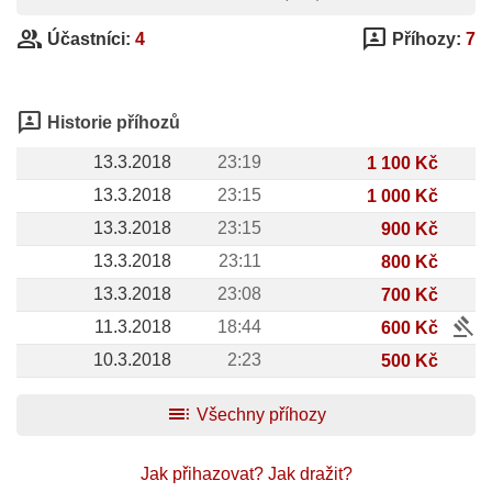
group
3p
Účastníci:
4
Příhozy:
7
3p
Historie příhozů
13.3.2018
23:19
1 100 Kč
13.3.2018
23:15
1 000 Kč
13.3.2018
23:15
900 Kč
13.3.2018
23:11
800 Kč
13.3.2018
23:08
700 Kč
gavel
11.3.2018
18:44
600 Kč
10.3.2018
2:23
500 Kč
toc
Všechny příhozy
Jak přihazovat?
Jak dražit?