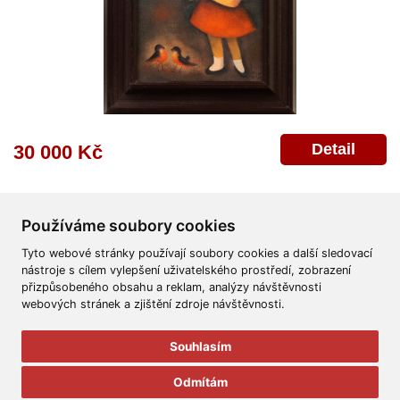
Detail
30 000 Kč
Používáme soubory cookies
Tyto webové stránky používají soubory cookies a další sledovací
nástroje s cílem vylepšení uživatelského prostředí, zobrazení
přizpůsobeného obsahu a reklam, analýzy návštěvnosti
Všeobecné obchodní podmínky
Reklamační řád
Ochrana osobních údajů
webových stránek a zjištění zdroje návštěvnosti.
Poskytnutí osobních údajů
Deklarace o ochraně os. údajů
Nápověda
Mapa
Souhlasím
© 2011-2026
Aukční Galerie Platýz
Odmítám
Všechna práva vyhrazena.