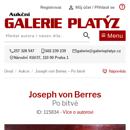
help
person
Registrovat
Můj účet / Přihlásit se
search
≡
Menu
call
phone_iphone
mail
257 328 547
602 239 239
galerie@galerieplatyz.cz
location_on
Národní 416/37, 110 00 Praha 1
contact_support
Úvod
/
Aukce
/
Joseph von Berres – Po bitvě
Nápověda
Joseph von Berres
Po bitvě
ID: 115834 -
Více o autorovi