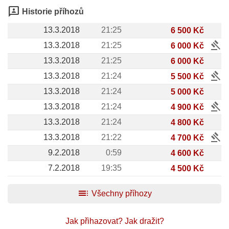
3p
Historie příhozů
13.3.2018
21:25
6 500 Kč
gavel
13.3.2018
21:25
6 000 Kč
13.3.2018
21:25
6 000 Kč
gavel
13.3.2018
21:24
5 500 Kč
13.3.2018
21:24
5 000 Kč
gavel
13.3.2018
21:24
4 900 Kč
13.3.2018
21:24
4 800 Kč
gavel
13.3.2018
21:22
4 700 Kč
9.2.2018
0:59
4 600 Kč
7.2.2018
19:35
4 500 Kč
toc
Všechny příhozy
Jak přihazovat?
Jak dražit?