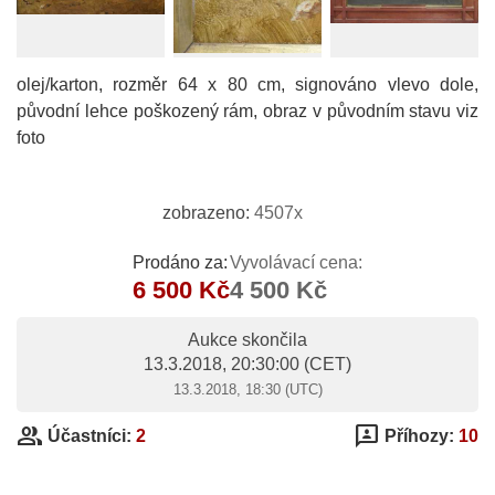
olej/karton, rozměr 64 x 80 cm, signováno vlevo dole,
původní lehce poškozený rám, obraz v původním stavu viz
foto
zobrazeno:
4507x
Prodáno za:
Vyvolávací cena:
6 500 Kč
4 500 Kč
Aukce skončila
13.3.2018, 20:30:00
(CET)
13.3.2018, 18:30 (UTC)
group
3p
Účastníci:
2
Příhozy:
10