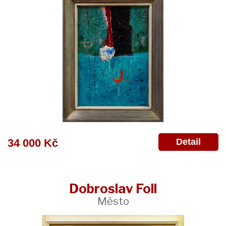
Detail
34 000 Kč
Dobroslav Foll
Město