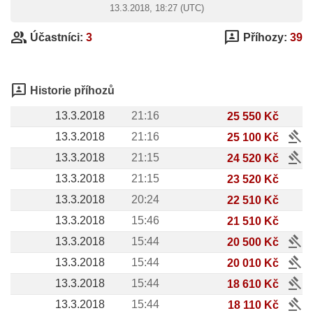
13.3.2018, 18:27 (UTC)
group
3p
Účastníci:
3
Příhozy:
39
3p
Historie příhozů
13.3.2018
21:16
25 550 Kč
gavel
13.3.2018
21:16
25 100 Kč
gavel
13.3.2018
21:15
24 520 Kč
13.3.2018
21:15
23 520 Kč
13.3.2018
20:24
22 510 Kč
13.3.2018
15:46
21 510 Kč
gavel
13.3.2018
15:44
20 500 Kč
gavel
13.3.2018
15:44
20 010 Kč
gavel
13.3.2018
15:44
18 610 Kč
gavel
13.3.2018
15:44
18 110 Kč