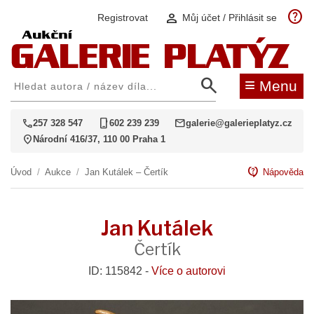
help
person
Registrovat
Můj účet / Přihlásit se
search
≡
Menu
call
phone_iphone
mail
257 328 547
602 239 239
galerie@galerieplatyz.cz
location_on
Národní 416/37, 110 00 Praha 1
contact_support
Úvod
/
Aukce
/
Jan Kutálek – Čertík
Nápověda
Jan Kutálek
Čertík
ID: 115842 -
Více o autorovi