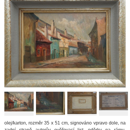
olej/karton, rozměr 35 x 51 cm, signováno vpravo dole, na
zadní straně autorův ověřovací list, oděrky na rámu,