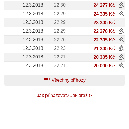
gavel
12.3.2018
22:30
24 377 Kč
gavel
12.3.2018
22:29
24 305 Kč
12.3.2018
22:29
23 305 Kč
gavel
12.3.2018
22:29
22 370 Kč
gavel
12.3.2018
22:26
22 305 Kč
gavel
12.3.2018
22:23
21 305 Kč
gavel
12.3.2018
22:21
20 305 Kč
gavel
12.3.2018
22:21
20 000 Kč
toc
Všechny příhozy
Jak přihazovat?
Jak dražit?