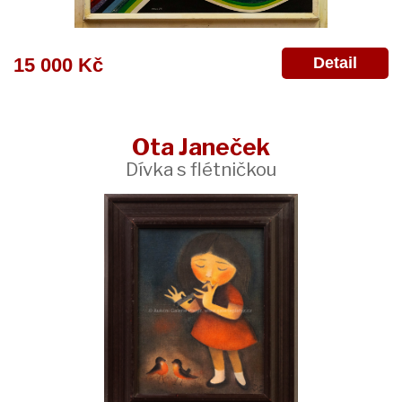
Detail
15 000 Kč
Ota Janeček
Dívka s flétničkou