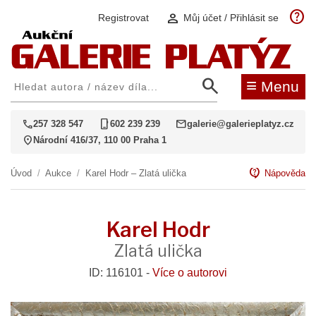
help
person
Registrovat
Můj účet / Přihlásit se
search
≡
Menu
call
phone_iphone
mail
257 328 547
602 239 239
galerie@galerieplatyz.cz
location_on
Národní 416/37, 110 00 Praha 1
contact_support
Úvod
/
Aukce
/
Karel Hodr – Zlatá ulička
Nápověda
Karel Hodr
Zlatá ulička
ID: 116101 -
Více o autorovi