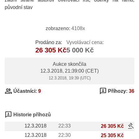
původní stav
zobrazeno:
4108x
Prodáno za:
Vyvolávací cena:
26 305 Kč
5 000 Kč
Aukce skončila
12.3.2018, 21:39:00
(CET)
12.3.2018, 19:39 (UTC)
group
3p
Účastníci:
9
Příhozy:
36
3p
Historie příhozů
gavel
12.3.2018
22:33
26 305 Kč
12.3.2018
22:30
25 305 Kč