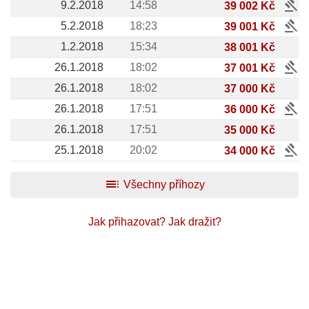
gavel
9.2.2018
14:58
39 002 Kč
gavel
5.2.2018
18:23
39 001 Kč
1.2.2018
15:34
38 001 Kč
gavel
26.1.2018
18:02
37 001 Kč
26.1.2018
18:02
37 000 Kč
gavel
26.1.2018
17:51
36 000 Kč
26.1.2018
17:51
35 000 Kč
gavel
25.1.2018
20:02
34 000 Kč
toc
Všechny příhozy
Jak přihazovat?
Jak dražit?