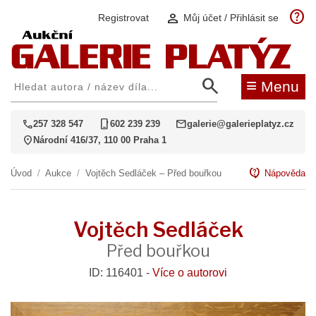
help
person
Registrovat
Můj účet / Přihlásit se
search
≡
Menu
call
phone_iphone
mail
257 328 547
602 239 239
galerie@galerieplatyz.cz
location_on
Národní 416/37, 110 00 Praha 1
contact_support
Úvod
/
Aukce
/
Vojtěch Sedláček – Před bouřkou
Nápověda
Vojtěch Sedláček
Před bouřkou
ID: 116401 -
Více o autorovi