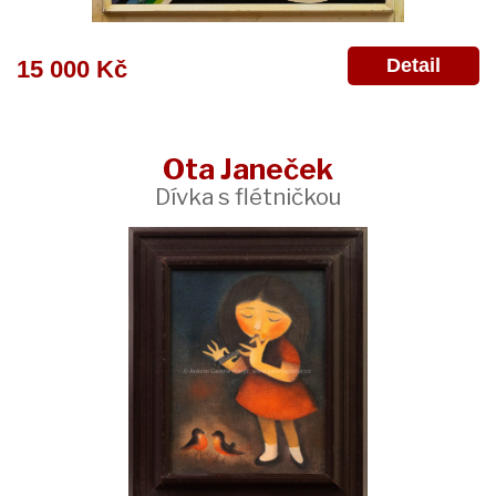
Detail
15 000 Kč
Ota Janeček
Dívka s flétničkou