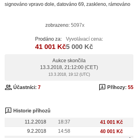
signováno vpravo dole, datováno 69, zaskleno, rámováno
zobrazeno:
5097x
Prodáno za:
Vyvolávací cena:
41 001 Kč
5 000 Kč
Aukce skončila
13.3.2018, 21:12:00
(CET)
13.3.2018, 19:12 (UTC)
group
3p
Účastníci:
7
Příhozy:
55
3p
Historie příhozů
11.2.2018
18:37
41 001 Kč
9.2.2018
14:58
40 001 Kč