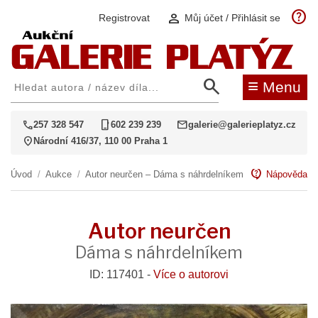
help
person
Registrovat
Můj účet / Přihlásit se
search
≡
Menu
call
phone_iphone
mail
257 328 547
602 239 239
galerie@galerieplatyz.cz
location_on
Národní 416/37, 110 00 Praha 1
contact_support
Úvod
/
Aukce
/
Autor neurčen – Dáma s náhrdelníkem
Nápověda
Autor neurčen
Dáma s náhrdelníkem
ID: 117401 -
Více o autorovi