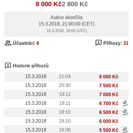
8 000 Kč
2 800 Kč
Aukce skončila
15.3.2018, 21:00:00
(CET)
15.3.2018, 19:00 (UTC)
group
3p
Účastníci:
6
Příhozy:
31
3p
Historie příhozů
15.3.2018
21:04
8 000 Kč
15.3.2018
20:30
7 500 Kč
15.3.2018
18:11
7 000 Kč
gavel
15.3.2018
18:11
6 700 Kč
gavel
15.3.2018
18:10
6 500 Kč
15.3.2018
18:10
6 000 Kč
gavel
15.3.2018
16:36
5 500 Kč