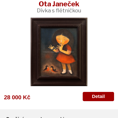
Ota Janeček
Dívka s flétničkou
Detail
28 000 Kč