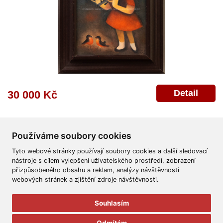
Detail
30 000 Kč
Používáme soubory cookies
Tyto webové stránky používají soubory cookies a další sledovací
nástroje s cílem vylepšení uživatelského prostředí, zobrazení
přizpůsobeného obsahu a reklam, analýzy návštěvnosti
Všeobecné obchodní podmínky
Reklamační řád
Ochrana osobních údajů
webových stránek a zjištění zdroje návštěvnosti.
Poskytnutí osobních údajů
Deklarace o ochraně os. údajů
Nápověda
Mapa
Souhlasím
© 2011-2026
Aukční Galerie Platýz