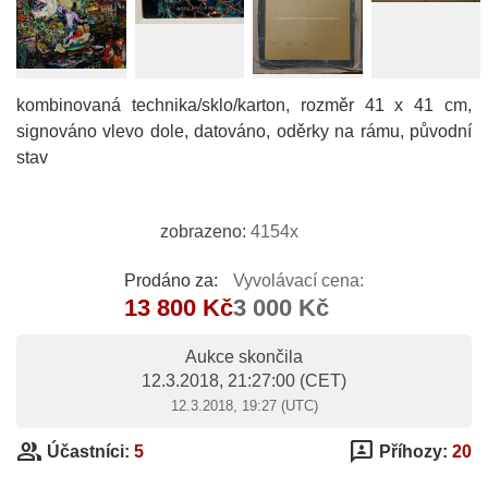
kombinovaná technika/sklo/karton, rozměr 41 x 41 cm,
signováno vlevo dole, datováno, oděrky na rámu, původní
stav
zobrazeno:
4154x
Prodáno za:
Vyvolávací cena:
13 800 Kč
3 000 Kč
Aukce skončila
12.3.2018, 21:27:00
(CET)
12.3.2018, 19:27 (UTC)
group
3p
Účastníci:
5
Příhozy:
20