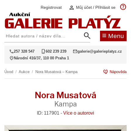
help
person
Registrovat
Můj účet / Přihlásit se
search
≡
Menu
call
phone_iphone
mail
257 328 547
602 239 239
galerie@galerieplatyz.cz
location_on
Národní 416/37, 110 00 Praha 1
contact_support
Úvod
/
Aukce
/
Nora Musatová – Kampa
Nápověda
Nora Musatová
Kampa
ID: 117901 -
Více o autorovi