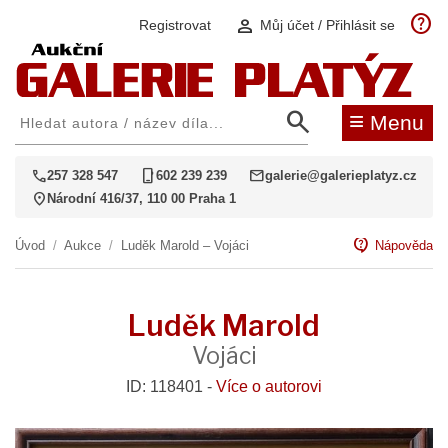
help
person
Registrovat
Můj účet / Přihlásit se
search
≡
Menu
call
phone_iphone
mail
257 328 547
602 239 239
galerie@galerieplatyz.cz
location_on
Národní 416/37, 110 00 Praha 1
contact_support
Úvod
/
Aukce
/
Luděk Marold – Vojáci
Nápověda
Luděk Marold
Vojáci
ID: 118401 -
Více o autorovi