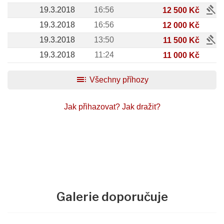
gavel
19.3.2018
16:56
12 500 Kč
19.3.2018
16:56
12 000 Kč
gavel
19.3.2018
13:50
11 500 Kč
19.3.2018
11:24
11 000 Kč
toc
Všechny příhozy
Jak přihazovat?
Jak dražit?
Galerie doporučuje