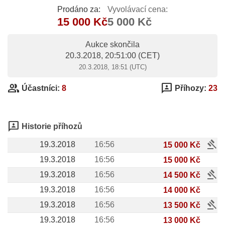
Prodáno za:
Vyvolávací cena:
15 000 Kč
5 000 Kč
Aukce skončila
20.3.2018, 20:51:00
(CET)
20.3.2018, 18:51 (UTC)
group
3p
Účastníci:
8
Příhozy:
23
3p
Historie příhozů
gavel
19.3.2018
16:56
15 000 Kč
19.3.2018
16:56
15 000 Kč
gavel
19.3.2018
16:56
14 500 Kč
19.3.2018
16:56
14 000 Kč
gavel
19.3.2018
16:56
13 500 Kč
19.3.2018
16:56
13 000 Kč