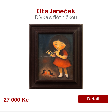
Ota Janeček
Dívka s flétničkou
Detail
27 000 Kč