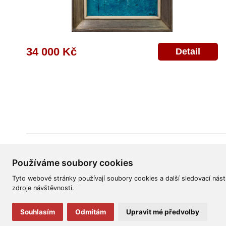
34 000 Kč
Detail
Všeobecné obchodní podmínky
Reklamační řád
Ochrana osobních úd
Používáme soubory cookies
Tyto webové stránky používají soubory cookies a další sledovací nást
zdroje návštěvnosti.
Souhlasím
Odmítám
Upravit mé předvolby