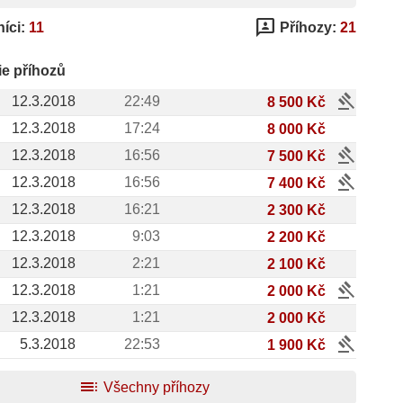
3p
íci:
11
Příhozy:
21
ie příhozů
gavel
12.3.2018
22:49
8 500 Kč
12.3.2018
17:24
8 000 Kč
gavel
12.3.2018
16:56
7 500 Kč
gavel
12.3.2018
16:56
7 400 Kč
12.3.2018
16:21
2 300 Kč
12.3.2018
9:03
2 200 Kč
12.3.2018
2:21
2 100 Kč
gavel
12.3.2018
1:21
2 000 Kč
12.3.2018
1:21
2 000 Kč
gavel
5.3.2018
22:53
1 900 Kč
toc
Všechny příhozy