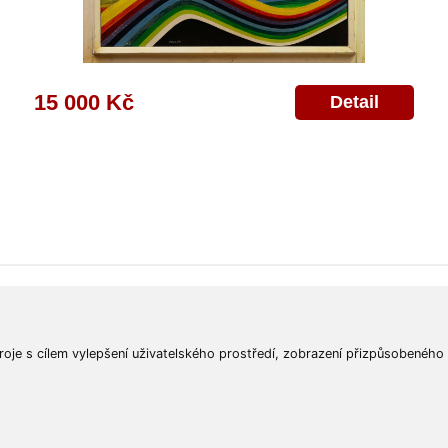
15 000 Kč
Detail
ajů
Poskytnutí osobních údajů
Deklarace o ochraně os. údajů
Nápověda
Mapa
roje s cílem vylepšení uživatelského prostředí, zobrazení přizpůsobeného