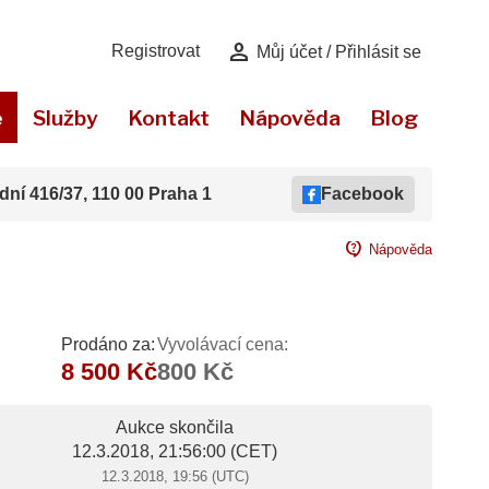
person
Registrovat
Můj účet / Přihlásit se
e
Služby
Kontakt
Nápověda
Blog
dní 416/37, 110 00 Praha 1
Facebook
contact_support
Nápověda
Prodáno za:
Vyvolávací cena:
8 500 Kč
800 Kč
Aukce skončila
12.3.2018, 21:56:00
(CET)
12.3.2018, 19:56 (UTC)