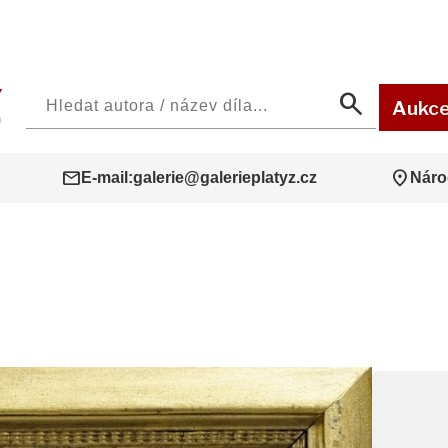
search
Aukc
mail
location_on
E-mail:
galerie@galerieplatyz.cz
Náro