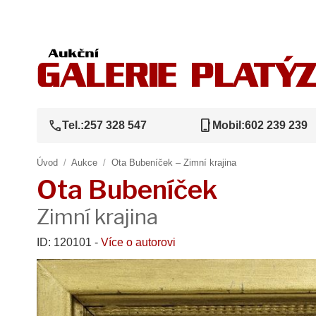
call
phone_iphone
Tel.:
257 328 547
Mobil:
602 239 239
Úvod
/
Aukce
/
Ota Bubeníček – Zimní krajina
Ota Bubeníček
Zimní krajina
ID: 120101 -
Více o autorovi