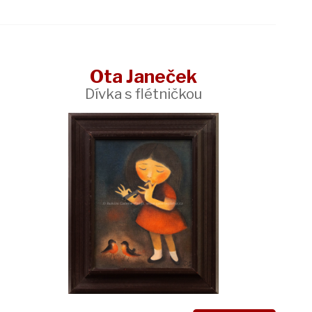
Ota Janeček
Dívka s flétničkou