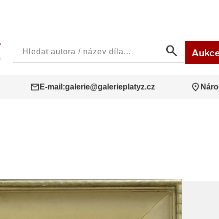
search
Aukc
mail
location_on
E-mail:
galerie@galerieplatyz.cz
Náro