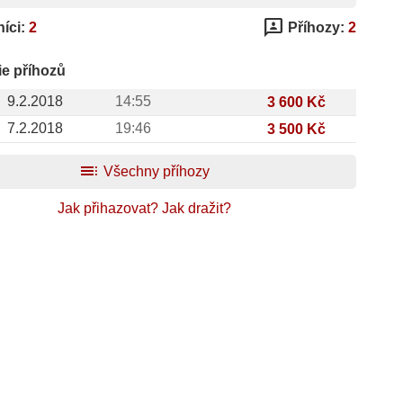
3p
íci:
2
Příhozy:
2
ie příhozů
9.2.2018
14:55
3 600 Kč
7.2.2018
19:46
3 500 Kč
toc
Všechny příhozy
Jak přihazovat?
Jak dražit?