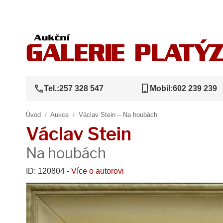
call
phone_iphone
Tel.:
257 328 547
Mobil:
602 239 239
Úvod
/
Aukce
/
Václav Stein – Na houbách
Václav Stein
Na houbách
ID: 120804 -
Více o autorovi