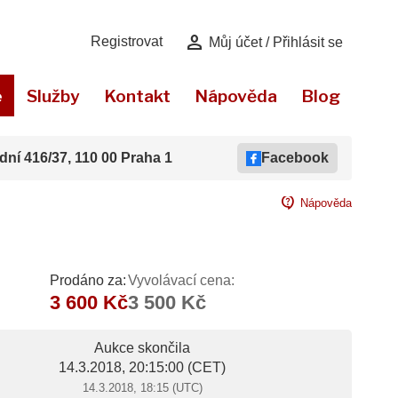
person
Registrovat
Můj účet / Přihlásit se
e
Služby
Kontakt
Nápověda
Blog
dní 416/37, 110 00 Praha 1
Facebook
contact_support
Nápověda
Prodáno za:
Vyvolávací cena:
3 600 Kč
3 500 Kč
Aukce skončila
14.3.2018, 20:15:00
(CET)
14.3.2018, 18:15 (UTC)