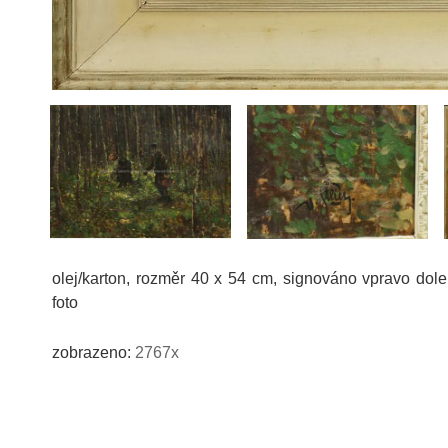
olej/karton, rozměr 40 x 54 cm, signováno vpravo dol
foto
zobrazeno:
2767x