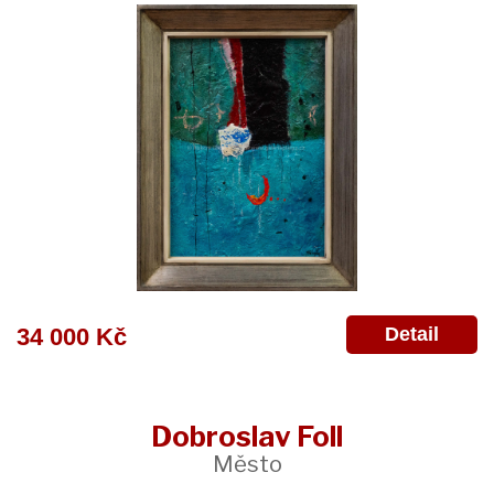
Detail
34 000 Kč
Dobroslav Foll
Město