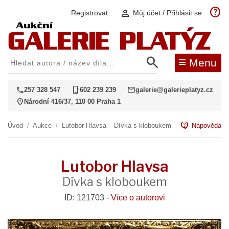
help
person
Registrovat
Můj účet / Přihlásit se
search
≡
Menu
call
phone_iphone
mail
257 328 547
602 239 239
galerie@galerieplatyz.cz
location_on
Národní 416/37, 110 00 Praha 1
contact_support
Úvod
/
Aukce
/
Lutobor Hlavsa – Dívka s kloboukem
Nápověda
Lutobor Hlavsa
Dívka s kloboukem
ID: 121703 -
Více o autorovi