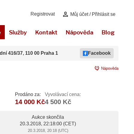
person
Registrovat
Můj účet / Přihlásit se
e
Služby
Kontakt
Nápověda
Blog
dní 416/37, 110 00 Praha 1
Facebook
contact_support
Nápověda
Prodáno za:
Vyvolávací cena:
14 000 Kč
4 500 Kč
Aukce skončila
20.3.2018, 22:18:00
(CET)
20.3.2018, 20:18 (UTC)