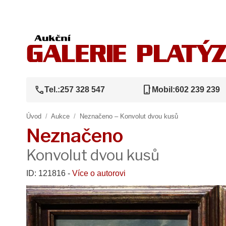
call
phone_iphone
Tel.:
257 328 547
Mobil:
602 239 239
Úvod
/
Aukce
/
Neznačeno – Konvolut dvou kusů
Neznačeno
Konvolut dvou kusů
ID: 121816 -
Více o autorovi