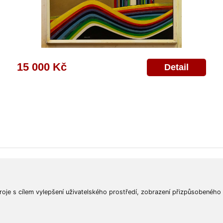
15 000 Kč
Detail
ajů
Poskytnutí osobních údajů
Deklarace o ochraně os. údajů
Nápověda
Mapa
roje s cílem vylepšení uživatelského prostředí, zobrazení přizpůsobeného