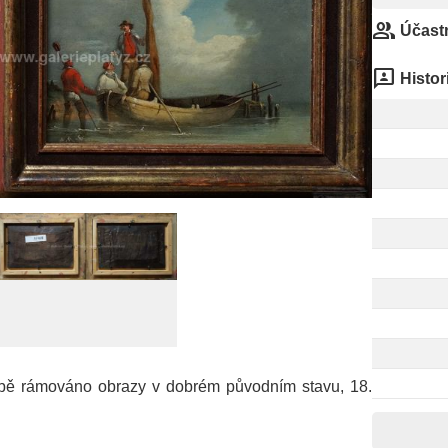
group
Účastn
3p
Histor
obě rámováno obrazy v dobrém původním stavu, 18.