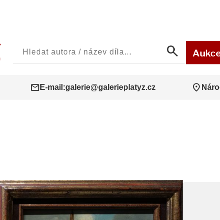
search
Aukc
mail
location_on
E-mail:
galerie@galerieplatyz.cz
Náro