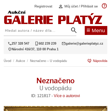
help
person
Registrovat
Můj účet / Přihlásit se
search
≡
Menu
call
phone_iphone
mail
257 328 547
602 239 239
galerie@galerieplatyz.cz
location_on
Národní 416/37, 110 00 Praha 1
contact_support
Úvod
/
Aukce
/
Neznačeno – U vodopádu
Nápověda
Neznačeno
U vodopádu
ID: 121817 -
Více o autorovi