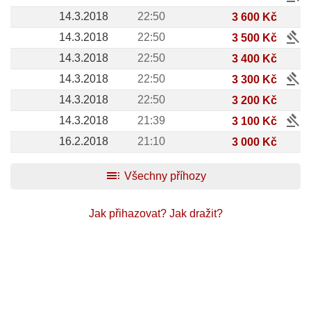
14.3.2018
22:50
3 600 Kč
gavel
14.3.2018
22:50
3 500 Kč
14.3.2018
22:50
3 400 Kč
gavel
14.3.2018
22:50
3 300 Kč
14.3.2018
22:50
3 200 Kč
gavel
14.3.2018
21:39
3 100 Kč
16.2.2018
21:10
3 000 Kč
toc
Všechny příhozy
Jak přihazovat?
Jak dražit?