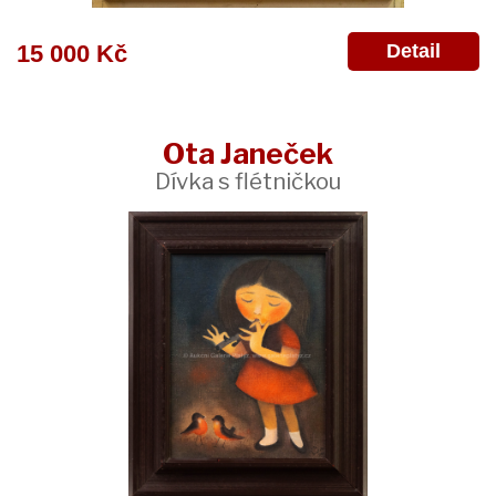
Detail
15 000 Kč
Ota Janeček
Dívka s flétničkou