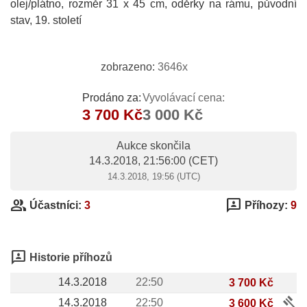
olej/plátno, rozměr 31 x 45 cm, oděrky na rámu, původní
stav, 19. století
zobrazeno:
3646x
Prodáno za:
Vyvolávací cena:
3 700 Kč
3 000 Kč
Aukce skončila
14.3.2018, 21:56:00
(CET)
14.3.2018, 19:56 (UTC)
group
3p
Účastníci:
3
Příhozy:
9
3p
Historie příhozů
14.3.2018
22:50
3 700 Kč
gavel
14.3.2018
22:50
3 600 Kč