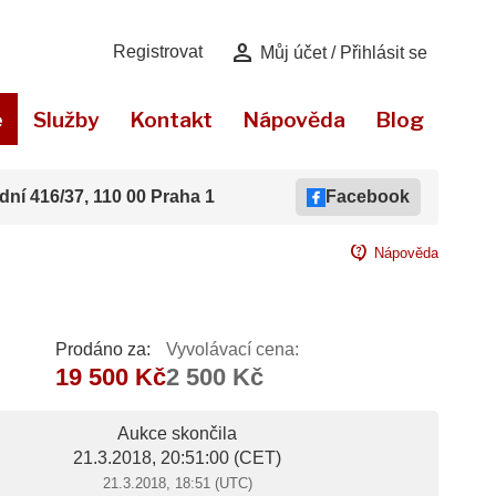
person
Registrovat
Můj účet / Přihlásit se
e
Služby
Kontakt
Nápověda
Blog
dní 416/37, 110 00 Praha 1
Facebook
contact_support
Nápověda
Prodáno za:
Vyvolávací cena:
19 500 Kč
2 500 Kč
Aukce skončila
21.3.2018, 20:51:00
(CET)
21.3.2018, 18:51 (UTC)