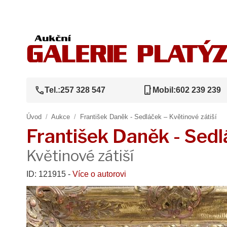
call
phone_iphone
Tel.:
257 328 547
Mobil:
602 239 239
Úvod
/
Aukce
/
František Daněk - Sedláček – Květinové zátiší
František Daněk - Sed
Květinové zátiší
ID: 121915 -
Více o autorovi