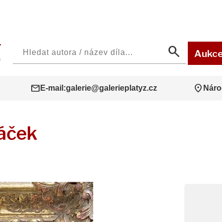
search
Aukc
mail
location_on
E-mail:
galerie@galerieplatyz.cz
Náro
láček