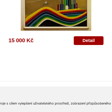
15 000 Kč
Detail
ajů
Poskytnutí osobních údajů
Deklarace o ochraně os. údajů
Nápověda
Mapa
roje s cílem vylepšení uživatelského prostředí, zobrazení přizpůsobeného