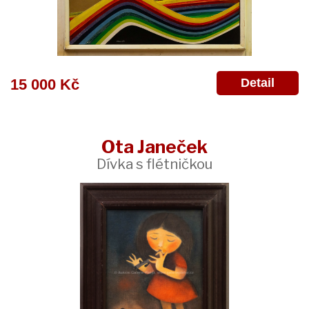
Detail
15 000 Kč
Ota Janeček
Dívka s flétničkou