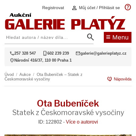
help
person
Registrovat
Můj účet / Přihlásit se
search
≡
Menu
call
phone_iphone
mail
257 328 547
602 239 239
galerie@galerieplatyz.cz
location_on
Národní 416/37, 110 00 Praha 1
Úvod
/
Aukce
/
Ota Bubeníček – Statek z
contact_support
Českomoravské vysočiny
Nápověda
Ota Bubeníček
Statek z Českomoravské vysočiny
ID: 122802 -
Více o autorovi