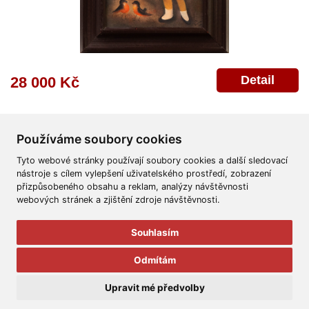
Detail
28 000 Kč
Používáme soubory cookies
Tyto webové stránky používají soubory cookies a další sledovací
nástroje s cílem vylepšení uživatelského prostředí, zobrazení
přizpůsobeného obsahu a reklam, analýzy návštěvnosti
Všeobecné obchodní podmínky
Reklamační řád
Ochrana osobních údajů
webových stránek a zjištění zdroje návštěvnosti.
Poskytnutí osobních údajů
Deklarace o ochraně os. údajů
Nápověda
Mapa
Souhlasím
© 2011-2026
Aukční Galerie Platýz
Odmítám
Všechna práva vyhrazena.
Upravit mé předvolby