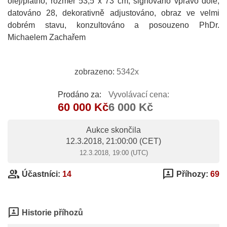
olej/plátno, rozměr 53,5 x 73 cm, signováno vpravo dole,
datováno 28, dekorativně adjustováno, obraz ve velmi
dobrém stavu, konzultováno a posouzeno PhDr.
Michaelem Zachařem
zobrazeno:
5342x
Prodáno za:
Vyvolávací cena:
60 000 Kč
6 000 Kč
Aukce skončila
12.3.2018, 21:00:00
(CET)
12.3.2018, 19:00 (UTC)
group
3p
Účastníci:
14
Příhozy:
69
3p
Historie příhozů