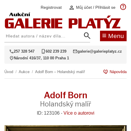
help
person
Registrovat
Můj účet / Přihlásit se
search
≡
Menu
call
phone_iphone
mail
257 328 547
602 239 239
galerie@galerieplatyz.cz
location_on
Národní 416/37, 110 00 Praha 1
contact_support
Úvod
/
Aukce
/
Adolf Born – Holandský malíř
Nápověda
Adolf Born
Holandský malíř
ID: 123106 -
Více o autorovi