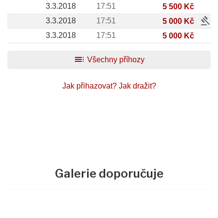
3.3.2018
17:51
5 500 Kč
gavel
3.3.2018
17:51
5 000 Kč
3.3.2018
17:51
5 000 Kč
toc
Všechny příhozy
Jak přihazovat?
Jak dražit?
Galerie doporučuje