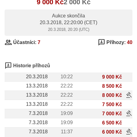
9 000 Kč
2 000 Kč
Aukce skončila
20.3.2018, 22:20:00
(CET)
20.3.2018, 20:20 (UTC)
group
3p
Účastníci:
7
Příhozy:
40
3p
Historie příhozů
20.3.2018
10:22
9 000 Kč
13.3.2018
22:22
8 500 Kč
gavel
13.3.2018
22:22
8 000 Kč
13.3.2018
22:22
7 500 Kč
gavel
7.3.2018
19:09
7 000 Kč
7.3.2018
19:09
6 500 Kč
gavel
7.3.2018
11:37
6 000 Kč