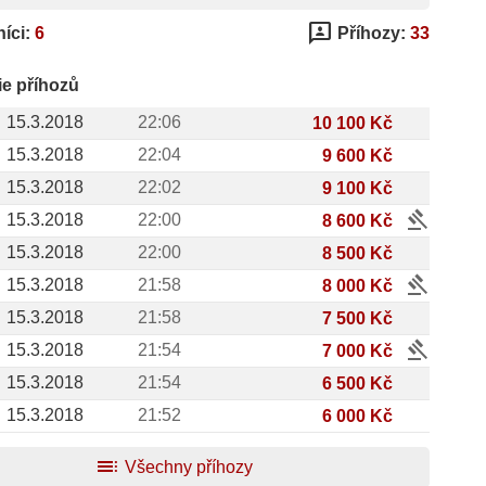
3p
íci:
6
Příhozy:
33
ie příhozů
15.3.2018
22:06
10 100 Kč
15.3.2018
22:04
9 600 Kč
15.3.2018
22:02
9 100 Kč
gavel
15.3.2018
22:00
8 600 Kč
15.3.2018
22:00
8 500 Kč
gavel
15.3.2018
21:58
8 000 Kč
15.3.2018
21:58
7 500 Kč
gavel
15.3.2018
21:54
7 000 Kč
15.3.2018
21:54
6 500 Kč
15.3.2018
21:52
6 000 Kč
toc
Všechny příhozy