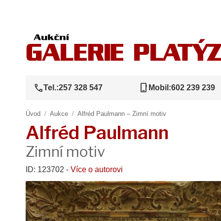
call
phone_iphone
Tel.:
257 328 547
Mobil:
602 239 239
Úvod
/
Aukce
/
Alfréd Paulmann – Zimní motiv
Alfréd Paulmann
Zimní motiv
ID: 123702 -
Více o autorovi