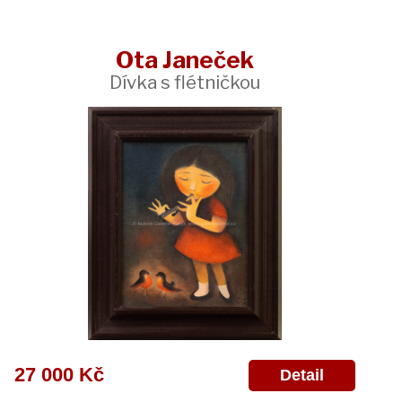
Ota Janeček
Dívka s flétničkou
27 000 Kč
Detail