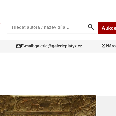
search
Aukc
mail
location_on
E-mail:
galerie@galerieplatyz.cz
Náro