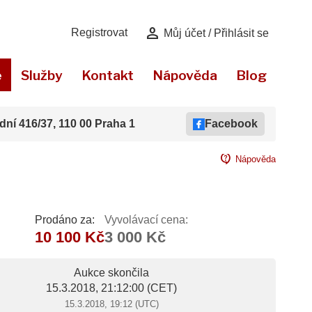
person
Registrovat
Můj účet / Přihlásit se
e
Služby
Kontakt
Nápověda
Blog
dní 416/37, 110 00 Praha 1
Facebook
contact_support
Nápověda
Prodáno za:
Vyvolávací cena:
10 100 Kč
3 000 Kč
Aukce skončila
15.3.2018, 21:12:00
(CET)
15.3.2018, 19:12 (UTC)