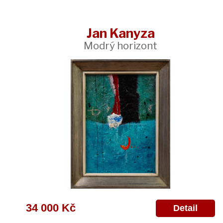
Jan Kanyza
Modrý horizont
34 000 Kč
Detail