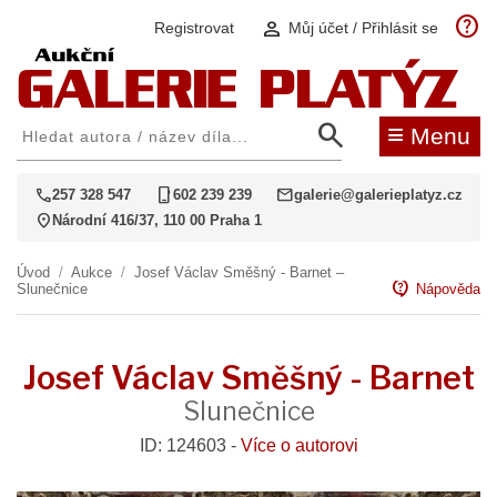
help
person
Registrovat
Můj účet / Přihlásit se
search
≡
Menu
call
phone_iphone
mail
257 328 547
602 239 239
galerie@galerieplatyz.cz
location_on
Národní 416/37, 110 00 Praha 1
Úvod
/
Aukce
/
Josef Václav Směšný - Barnet –
contact_support
Slunečnice
Nápověda
Josef Václav Směšný - Barnet
Slunečnice
ID: 124603 -
Více o autorovi