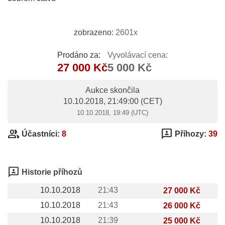
zobrazeno:
2601x
Prodáno za:
Vyvolávací cena:
27 000 Kč
5 000 Kč
Aukce skončila
10.10.2018, 21:49:00
(CET)
10.10.2018, 19:49 (UTC)
group
3p
Účastníci:
8
Příhozy:
39
3p
Historie příhozů
10.10.2018
21:43
27 000 Kč
10.10.2018
21:43
26 000 Kč
10.10.2018
21:39
25 000 Kč