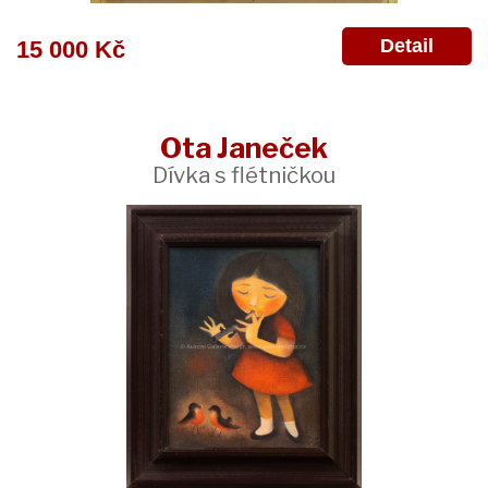
Detail
15 000 Kč
Ota Janeček
Dívka s flétničkou