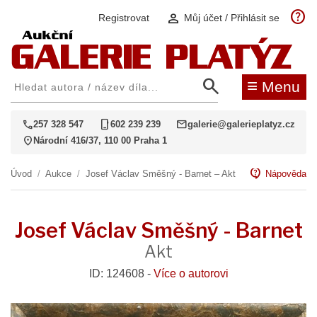
help
person
Registrovat
Můj účet / Přihlásit se
search
≡
Menu
call
phone_iphone
mail
257 328 547
602 239 239
galerie@galerieplatyz.cz
location_on
Národní 416/37, 110 00 Praha 1
contact_support
Úvod
/
Aukce
/
Josef Václav Směšný - Barnet – Akt
Nápověda
Josef Václav Směšný - Barnet
Akt
ID: 124608 -
Více o autorovi