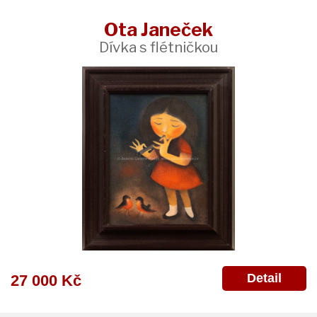
Ota Janeček
Dívka s flétničkou
Detail
27 000 Kč