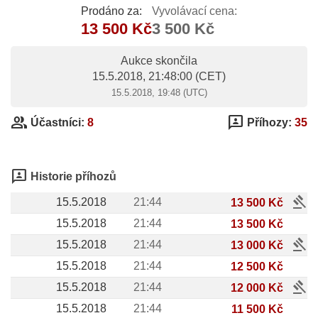
Prodáno za:
Vyvolávací cena:
13 500 Kč
3 500 Kč
Aukce skončila
15.5.2018, 21:48:00
(CET)
15.5.2018, 19:48 (UTC)
group
3p
Účastníci:
8
Příhozy:
35
3p
Historie příhozů
gavel
15.5.2018
21:44
13 500 Kč
15.5.2018
21:44
13 500 Kč
gavel
15.5.2018
21:44
13 000 Kč
15.5.2018
21:44
12 500 Kč
gavel
15.5.2018
21:44
12 000 Kč
15.5.2018
21:44
11 500 Kč