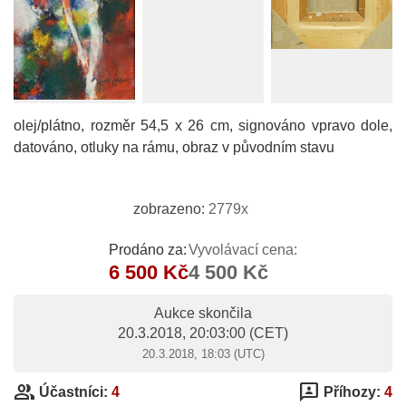
olej/plátno, rozměr 54,5 x 26 cm, signováno vpravo dole,
datováno, otluky na rámu, obraz v původním stavu
zobrazeno:
2779x
Prodáno za:
Vyvolávací cena:
6 500 Kč
4 500 Kč
Aukce skončila
20.3.2018, 20:03:00
(CET)
20.3.2018, 18:03 (UTC)
group
3p
Účastníci:
4
Příhozy:
4