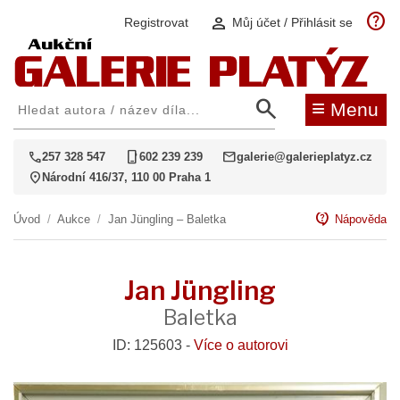
help
person
Registrovat
Můj účet / Přihlásit se
search
≡
Menu
call
phone_iphone
mail
257 328 547
602 239 239
galerie@galerieplatyz.cz
location_on
Národní 416/37, 110 00 Praha 1
contact_support
Úvod
/
Aukce
/
Jan Jüngling – Baletka
Nápověda
Jan Jüngling
Baletka
ID: 125603 -
Více o autorovi