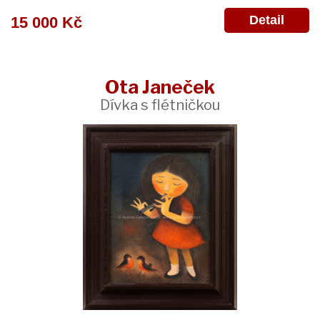
Detail
15 000 Kč
Ota Janeček
Dívka s flétničkou