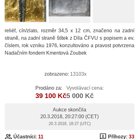
reliéf, cín/zlato, rozměr 34,5 x 12 cm, značeno na zadní
straně, na zadní straně štítek z Díla ČFVU s popisem a ev.
číslem, rok vzniku 1976, konzultováno a pravost potvrzena
Nadačním fondem Kmentová Zoubek
zobrazeno:
13103x
Prodáno za:
Vyvolávací cena:
39 100 Kč
5 000 Kč
Aukce skončila
20.3.2018, 20:27:00
(CET)
20.3.2018, 18:27 (UTC)
group
3p
Účastníci:
11
Příhozy:
33