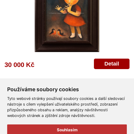
Detail
30 000 Kč
Používáme soubory cookies
Tyto webové stránky používají soubory cookies a další sledovací
nástroje s cílem vylepšení uživatelského prostředí, zobrazení
přizpůsobeného obsahu a reklam, analýzy návštěvnosti
Všeobecné obchodní podmínky
Reklamační řád
Ochrana osobních údajů
webových stránek a zjištění zdroje návštěvnosti.
Poskytnutí osobních údajů
Deklarace o ochraně os. údajů
Nápověda
Mapa
Souhlasím