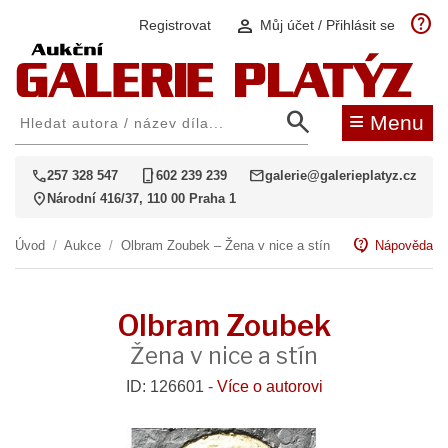
help
person
Registrovat
Můj účet / Přihlásit se
search
≡
Menu
call
phone_iphone
mail
257 328 547
602 239 239
galerie@galerieplatyz.cz
location_on
Národní 416/37, 110 00 Praha 1
contact_support
Úvod
/
Aukce
/
Olbram Zoubek – Žena v nice a stín
Nápověda
Olbram Zoubek
Žena v nice a stín
ID: 126601 -
Více o autorovi