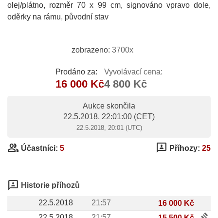
olej/plátno, rozměr 70 x 99 cm, signováno vpravo dole,
oděrky na rámu, původní stav
zobrazeno:
3700x
Prodáno za:
Vyvolávací cena:
16 000 Kč
4 800 Kč
Aukce skončila
22.5.2018, 22:01:00
(CET)
22.5.2018, 20:01 (UTC)
group
3p
Účastníci:
5
Příhozy:
25
3p
Historie příhozů
22.5.2018
21:57
16 000 Kč
gavel
22.5.2018
21:57
15 500 Kč