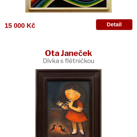
Detail
15 000 Kč
Ota Janeček
Dívka s flétničkou