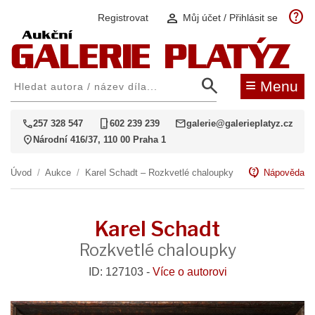
help
person
Registrovat
Můj účet / Přihlásit se
search
≡
Menu
call
phone_iphone
mail
257 328 547
602 239 239
galerie@galerieplatyz.cz
location_on
Národní 416/37, 110 00 Praha 1
contact_support
Úvod
/
Aukce
/
Karel Schadt – Rozkvetlé chaloupky
Nápověda
Karel Schadt
Rozkvetlé chaloupky
ID: 127103 -
Více o autorovi