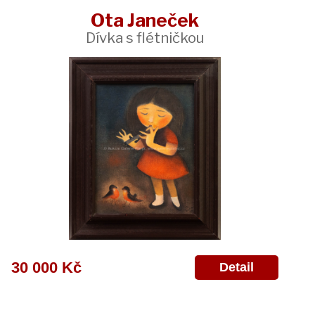
Ota Janeček
Dívka s flétničkou
30 000 Kč
Detail