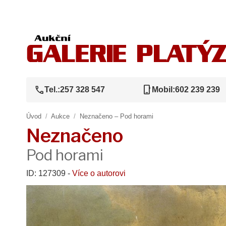
call
phone_iphone
Tel.:
257 328 547
Mobil:
602 239 239
Úvod
/
Aukce
/
Neznačeno – Pod horami
Neznačeno
Pod horami
ID: 127309 -
Více o autorovi