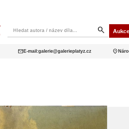
search
Aukc
mail
location_on
E-mail:
galerie@galerieplatyz.cz
Náro