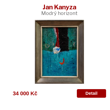
Jan Kanyza
Modrý horizont
34 000 Kč
Detail