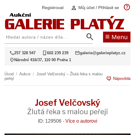
help
person
Registrovat
Můj účet / Přihlásit se
search
≡
Menu
call
phone_iphone
mail
257 328 547
602 239 239
galerie@galerieplatyz.cz
location_on
Národní 416/37, 110 00 Praha 1
Úvod
/
Aukce
/
Josef Velčovský – Žlutá řeka s malou
contact_support
peřejí
Nápověda
Josef Velčovský
Žlutá řeka s malou peřejí
ID: 129506 -
Více o autorovi