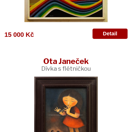
Detail
15 000 Kč
Ota Janeček
Dívka s flétničkou