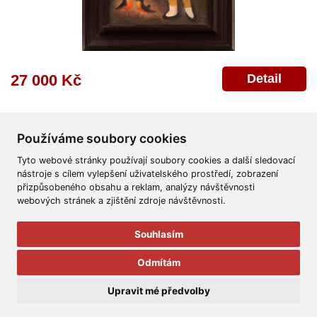
Detail
27 000 Kč
Používáme soubory cookies
Tyto webové stránky používají soubory cookies a další sledovací
nástroje s cílem vylepšení uživatelského prostředí, zobrazení
přizpůsobeného obsahu a reklam, analýzy návštěvnosti
Všeobecné obchodní podmínky
Reklamační řád
Ochrana osobních údajů
webových stránek a zjištění zdroje návštěvnosti.
Poskytnutí osobních údajů
Deklarace o ochraně os. údajů
Nápověda
Mapa
Souhlasím
© 2011-2026
Aukční Galerie Platýz
Odmítám
Všechna práva vyhrazena.
Upravit mé předvolby