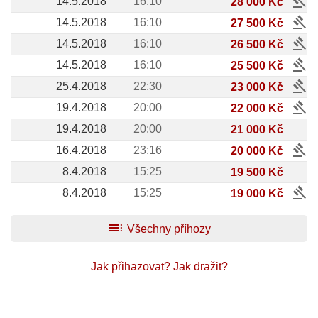
gavel
14.5.2018
16:10
28 000 Kč
gavel
14.5.2018
16:10
27 500 Kč
gavel
14.5.2018
16:10
26 500 Kč
gavel
14.5.2018
16:10
25 500 Kč
gavel
25.4.2018
22:30
23 000 Kč
gavel
19.4.2018
20:00
22 000 Kč
19.4.2018
20:00
21 000 Kč
gavel
16.4.2018
23:16
20 000 Kč
8.4.2018
15:25
19 500 Kč
gavel
8.4.2018
15:25
19 000 Kč
toc
Všechny příhozy
Jak přihazovat?
Jak dražit?