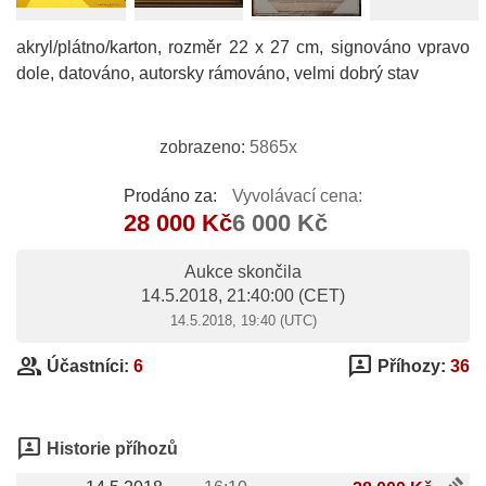
akryl/plátno/karton, rozměr 22 x 27 cm, signováno vpravo
dole, datováno, autorsky rámováno, velmi dobrý stav
zobrazeno:
5865x
Prodáno za:
Vyvolávací cena:
28 000 Kč
6 000 Kč
Aukce skončila
14.5.2018, 21:40:00
(CET)
14.5.2018, 19:40 (UTC)
group
3p
Účastníci:
6
Příhozy:
36
3p
Historie příhozů