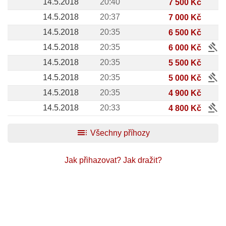
14.5.2018
20:40
7 500 Kč
14.5.2018
20:37
7 000 Kč
14.5.2018
20:35
6 500 Kč
gavel
14.5.2018
20:35
6 000 Kč
14.5.2018
20:35
5 500 Kč
gavel
14.5.2018
20:35
5 000 Kč
14.5.2018
20:35
4 900 Kč
gavel
14.5.2018
20:33
4 800 Kč
toc
Všechny příhozy
Jak přihazovat?
Jak dražit?