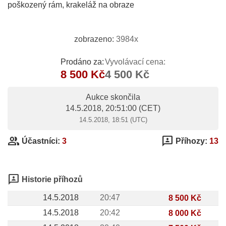
poškozený rám, krakeláž na obraze
zobrazeno:
3984x
Prodáno za:
Vyvolávací cena:
8 500 Kč
4 500 Kč
Aukce skončila
14.5.2018, 20:51:00
(CET)
14.5.2018, 18:51 (UTC)
group
3p
Účastníci:
3
Příhozy:
13
3p
Historie příhozů
14.5.2018
20:47
8 500 Kč
14.5.2018
20:42
8 000 Kč