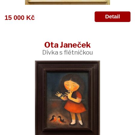
Detail
15 000 Kč
Ota Janeček
Dívka s flétničkou