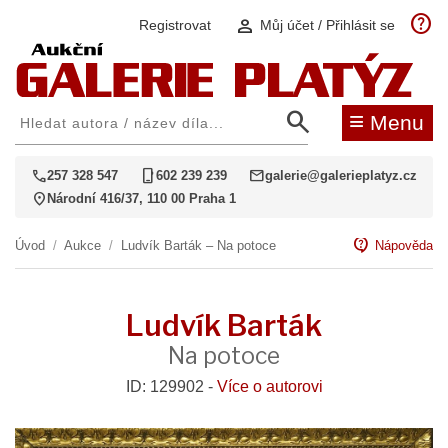
help
person
Registrovat
Můj účet / Přihlásit se
search
≡
Menu
call
phone_iphone
mail
257 328 547
602 239 239
galerie@galerieplatyz.cz
location_on
Národní 416/37, 110 00 Praha 1
contact_support
Úvod
/
Aukce
/
Ludvík Barták – Na potoce
Nápověda
Ludvík Barták
Na potoce
ID: 129902 -
Více o autorovi