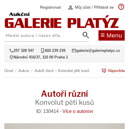
help
person
Registrovat
Můj účet / Přihlásit se
search
≡
Menu
call
phone_iphone
mail
257 328 547
602 239 239
galerie@galerieplatyz.cz
location_on
Národní 416/37, 110 00 Praha 1
contact_support
Úvod
/
Aukce
/
Autoři různí – Konvolut pěti kusů
Nápověda
Autoři různí
Konvolut pěti kusů
ID: 130414 -
Více o autorovi