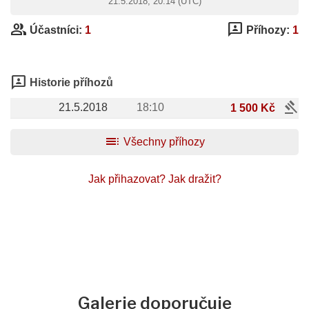
21.5.2018, 20:14 (UTC)
group
3p
Účastníci:
1
Příhozy:
1
3p
Historie příhozů
gavel
21.5.2018
18:10
1 500 Kč
toc
Všechny příhozy
Jak přihazovat?
Jak dražit?
Galerie doporučuje